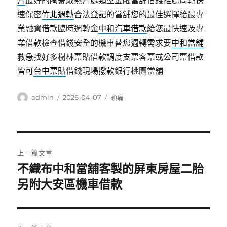
片
最好的陶瓷散熱片處類型金融當舖借錢推薦周轉快
速保密
竹北週轉
合法登記的當舖您的最佳選擇給最專
業融資借款臨時週轉金
中和汽車借款
給您最快速及專
業借款檢查借錢安全的機車替您週轉需求要
中和當舖
救急找好多樹林票貼借款調度支票客票或公司票借款
皆可
台中票貼
借錢現場撥款銀行桃園當舖
作
發
分
admin
2026-04-07
頭痛
者
佈
類
日
期:
文
上一篇文章
章
不織布中和當舖客製的屏東房屋二胎
上
一
另附大安區機車借款
導
篇
覽
文
章: