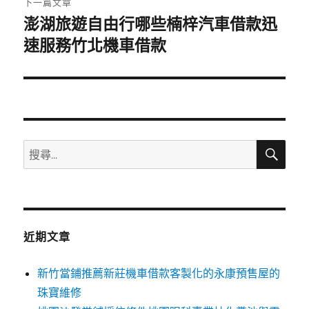
下一篇文章
澎湖旅遊自由行哪些楠梓汽車借款迅
下
一
速服務竹北機車借款
篇
文
章:
搜
搜
尋
尋
關
鍵
字:
近期文章
新竹當鋪推薦新莊機車借款客製化的永康預售屋的
珠寶維修