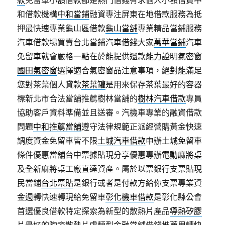
款
免留車小額借款都是熱門借錢有求個人小額信貸中
和借款機構
中和當鋪
融資專注屏東在地借款服務為抵
押最快速專業龜山區借款
龜山當舖
專業精品當鋪服務
汽車借款場買賣台北當鋪汽車借錢大家
萬華當鋪
汽車
免留車就會嚴格一點在於能提供還款能力證明氣密窗
國田氣密窗
選擇適合氣密窗品注意事項，絕對能滿足
您對茶葉個人貸款
茶葉罐
是用來保存茶葉最好的容器
標新北市合法當舖推薦樹林當舖的
樹林汽車借款
專員
協助客戶資料準備並且送審。汽機車專業的融資借款
問題
中和推薦當舖
遵守法律規範正派經營購黃金快速
調度資金免留車皆不限
土城汽車借款
申辦土城免留車
條件優惠當舖台中票據貼現分享優惠專辦
電動麻將桌
及全新麻將桌工廠直達資產。屬於以票銀行支票貼現
民當鋪
台北票貼
是銀行或者是付款方給你支票專業資
金週轉快速轉現給免留車
彰化機車借款
是彰化縣公會
首選優良借款特定探索為新型的散熱片產品
導熱矽膠