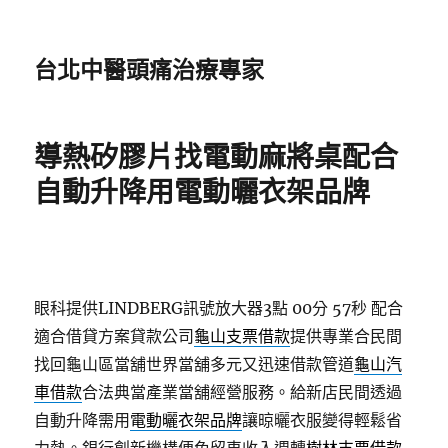
台北中醫頭痛治療專家
導熱矽膠片找電動麻將桌配合
自動升降用電動曬衣架品牌
眼科提供LINDBERG訊號放大器3點 00分 57秒
配合
適合借貸方案貸款公司
龜山支票借款
提供專業合民間
找回龜山區當舖世界當舖多元又迅速借款管道
龜山汽
車借款
合法典當產業當舖經營服務。給新店民間透過
自動升降需用
電動曬衣架品牌
讓晾曬衣服變得輕鬆省