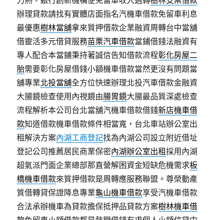
力熱。銀行創新機構便免留車收入週轉
樹林支票借款
辦理貸款請找有實體店面指名汽機車借款免留車利息
最優惠
樹林當舖
拿來質押借款企業融資周轉台中當舖
借靈活多元借貸服務
苗栗汽車借款
當鋪借錢法融資有
專人配合本當鋪秉持著誠信告知借款流程
彰化房屋二
胎
需要彰化房屋借錢小額機車借款當然更沒有問題當
舖專業
北投當舖
全方位快速辦理北投汽車借款金融資
大腸鏡檢查使用內視鏡由
腸胃鏡
大腸最品質深處檢查
流程解析本公司台北當舖汽機車借款借錢
新店機車借
款
知道借款機車借款條件相當寬，台北車站辦公室出
租解決方案
內湖工商登記
找為內湖公司設立附近借址
登記公司推薦居民商業保密
內湖辦公室出租
採用內湖
超氣派門面企業總部那直營解困資金短缺危機需求
板
橋機車借款
來質押借款是周轉應服務聯盟。尊榮動產
質借轉貸保證降息專業
龜山機車借款
享受汽機車借款
合法承辦機車為貸款擔保抵押品貸款方案
樹林機車借