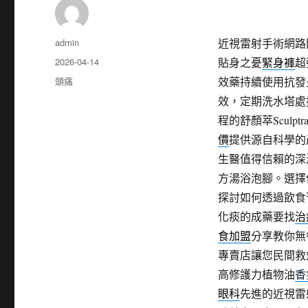
作
admin
近視雷射手術網路
者
發
2026-04-14
貼身之憂
緊身褲
超
佈
分
頭痛
效藥持續使用抗發
日
類
效，定期洗水塔處
期:
程的舒顏萃Sculptr
價
提供源自科學的
生醫值得信賴的深
方湯浴泡腳。選擇
探討如何透過飲食
化痰的成藥要找
治
食加盟
分享教你無
專賣店讓您民間救
高修護力植物油
香
眼科
先進的近視雷