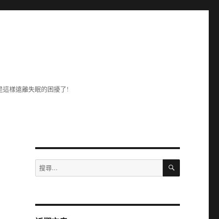
這樣遠離失眠的困擾了!
搜
搜
尋
尋
關
鍵
字: