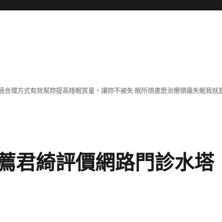
過合理方式有效幫妳提高睡眠質量，讓妳不被失 眠所煩慮麽治療頭痛失眠我就是
薦君綺評價網路門診水塔