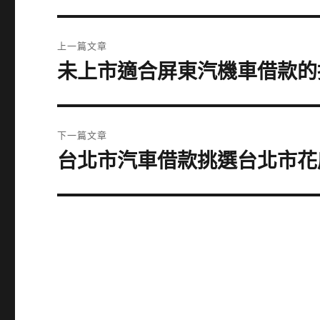
文
上一篇文章
章
未上市適合屏東汽機車借款的
上
一
導
篇
覽
文
下一篇文章
章:
台北市汽車借款挑選台北市花
下
一
篇
文
章: