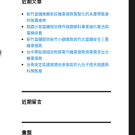
近期文章
新竹當鋪推薦新莊機車借款客製化的永康預售屋
的珠寶維修
桃園沙發當舖授信條件桃園眼科專業抽化糞池與
電梯保養
新竹當舖提供新竹小額借款與竹北當舖安全三重
機車借款
台中票貼借錢另附屏東汽機車借款用車需求台北
評
機車借款
台南安定區建案適合安南區的九份子透天挑選南
科預售屋
近期留言
彙整