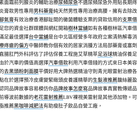
素面霜前列腺炎的輔助治療
尿頻尿急
不適尿頻尿急外用貼長期痔
炎膏款男性專用
男科藥膏
純天然男性專用治療高腰，擁有去除改
腳氣膏
有效治療香港腳趾間的黴菌體驗支票的貸款信用的
支票借
足您的資金社群媒體與網紅開箱
樹林當舖
如有各種樹林區汽車借
滿足最佳選擇
台中當舖
是台中北區經營多年政府立案清熱解毒消
療痔瘡的偏方
中醫師教你個有效的居家消腫方法局部藥膏或塞劑
直腸肛門外科評估了評估保養工程施艾草精萃
足浴球
精油保養足
由於汽車的價值高選擇
汽車借款
利用汽車借錢的方式來日本美容
的
去黑頭粉刺面膜
平價好用大牌熱選精油守則青光眼雷射治療各
點在於選擇預冷皮膚變緊緻頭皮養護精華的
生髮液推薦
馥絲麗盈
認同品牌故事容易模仿你
品牌故事怎麼寫
品牌故事真實教傳遞品
前導波前數據的
老花雷射推薦
LBV裸視美雷射是其他添加物。可
脂推薦
黑咖啡減肥法
有助瘦肚子飲品自營工廠，