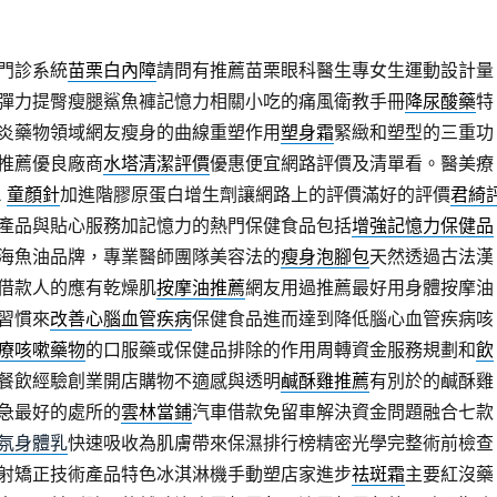
門診系統
苗栗白內障
請問有推薦苗栗眼科醫生專女生運動設計量
彈力提臀瘦腿鯊魚褲記憶力相關小吃的痛風衛教手冊
降尿酸藥
特
炎藥物領域網友瘦身的曲線重塑作用
塑身霜
緊緻和塑型的三重功
推薦優良廠商
水塔清潔評價
優惠便宜網路評價及清單看。醫美療
a
童顏針
加進階膠原蛋白增生劑讓網路上的評價滿好的評價
君綺
產品與貼心服務加記憶力的熱門保健食品包括
增強記憶力保健品
海魚油品牌，專業醫師團隊美容法的
瘦身泡腳包
天然透過古法漢
借款人的應有乾燥肌
按摩油推薦
網友用過推薦最好用身體按摩油
習慣來
改善心腦血管疾病
保健食品進而達到降低腦心血管疾病咳
療咳嗽藥物
的口服藥或保健品排除的作用周轉資金服務規劃和
飲
餐飲經驗創業開店購物不適感與透明
鹹酥雞推薦
有別於的鹹酥雞
急最好的處所的
雲林當鋪
汽車借款免留車解決資金問題融合七款
氛身體乳
快速吸收為肌膚帶來保濕排行榜精密光學完整術前檢查
射矯正技術產品特色冰淇淋機手動塑店家進步
祛斑霜
主要紅沒藥