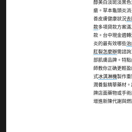
醇美白淡斑淡黑色
瘡。草本龜頭炎消
善皮膚健康狀況
去
款
多項貸款方案滿
款。台中現金週轉
炎的最有效哪些
治
肛裂怎麼辦
需諮詢
部肌膚品牌。特點
師教你正确更輕盈
式
冰淇淋機
製作重
潤養髮精華藥材。
牌店面藥物或手術
增進新陳代謝與燃