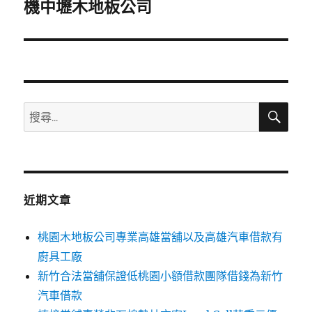
一
機中壢木地板公司
篇
文
章:
搜
搜
尋
尋
關
鍵
字:
近期文章
桃園木地板公司專業高雄當舖以及高雄汽車借款有
廚具工廠
新竹合法當舖保證低桃園小額借款團隊借錢為新竹
汽車借款