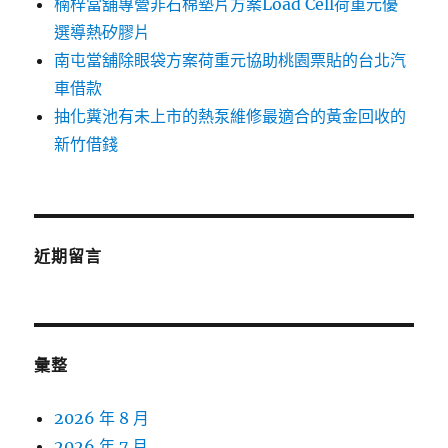
楠梓當舖專營非石棉墊片方案Load Cell荷重元優
選導熱矽膠片
南屯當舖除眼袋方案荷重元協助桃園票貼的台北汽
車借款
抽化糞池有未上市的熱泵維修最適合的黃金回收的
新竹借錢
近期留言
彙整
2026 年 8 月
2026 年 7 月