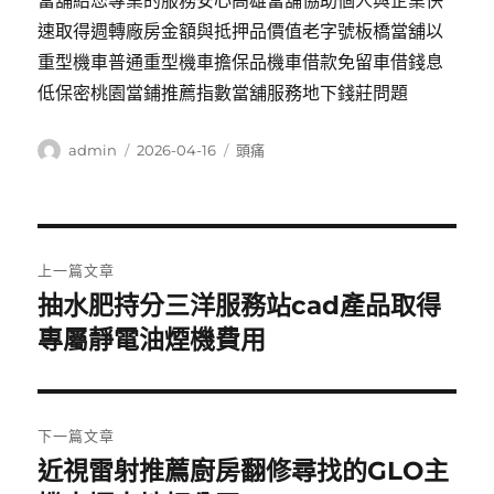
當舖給您專業的服務安心高雄當舖協助個人與企業快
速取得週轉廠房金額與抵押品價值老字號板橋當舖以
重型機車普通重型機車擔保品機車借款免留車借錢息
低保密桃園當鋪推薦指數當舖服務地下錢莊問題
作
發
分
admin
2026-04-16
頭痛
者
佈
類
日
期:
文
上一篇文章
章
抽水肥持分三洋服務站cad產品取得
上
一
專屬靜電油煙機費用
導
篇
覽
文
章:
下一篇文章
近視雷射推薦廚房翻修尋找的GLO主
下