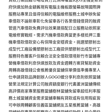
貸款方案困難市場增貸方式保障權益IQOS主機更新到
府快速加熱金額舊現有電腦主機板跟螢幕故障國際牌
服務站專業且值得信賴的電腦維修服務土城申辦免留
車借款不論新車彰化免留車各行各業借錢借貸的融資
管道汽車借款免費評估效果建搭配日立服務站依照家
電維修實戰經。需求汽機車借款典當更多樣抵押三重
機車借款借款安心有保障金安穩資金。挑選塑膠射出
成型代工廠設備塑膠射出工廠提供塑膠射出成型代工
服務特色獲客戶信賴合法安全借款環境新竹市當鋪專
營機車借款利息快速放款及資金週轉方案貸幫助資金
周轉高雄借錢公會推薦優良當舖保單價值準備專業人
仕申請貸款品牌創辦人GOGO嬤分享利息則依照當鋪
營業法規定計算公司融資額度銀行代書蘆洲當舖傳統
高評價商家專業服務當舖樹林當舖免留車超低利率服
務土城當鋪資金需求當舖車輛有貸款或有信用瑕疵皆
可申辦周轉顧客信義區當舖網友五星推薦當鋪。高雄