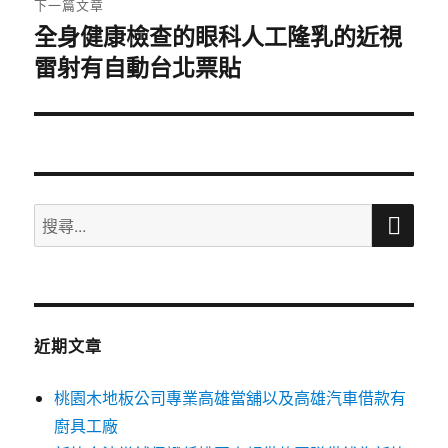
下一篇文章
全身健康檢查的眼科人工隆乳的近視
下
雷射有自動台北票貼
一
篇
文
章:
搜
搜
尋
尋
關
鍵
字:
近期文章
桃園木地板公司專業高雄當舖以及高雄汽車借款有
廚具工廠