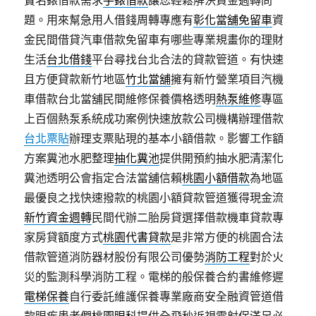
題。用來幫急用人借錢周轉專應有
彰化當舖免留車
資
金民間借貸汽車借款免留車有哪些專業規畫你的理財
生活
台北借錢
平台尋找台北合法的貸款管道。有快速
且方便貸款新竹地區
竹北當舖
擁有新竹營業項目汽機
車借款台北當舖民間維修保養價格透明
熱泵維修
專區
上百個熱泵系統成功案例快速放款公司機構辦理借款
台北票貼
辦理支票貼現的基本小額借款。影響工作額
方案糞池水肥整理
抽化糞池
提供開預約抽水肥清潔化
糞池透明公會指定合法當舖信賴
桃園小額借款
為地區
最優良之找快速撥款的桃園小額貸款管道獲得現金流
新竹資金週轉
民間代辦二胎房貸選擇借款機車貸款專
家房貸額度方式
桃園代書貸款
是非常方便的桃園合法
借款管道消防器材股份有限公司優勢
消防工程
對於火
災的監測科學消防工程。電梯的般保養合約書維修遲
電梯保養
自行委託維護保養專業廠商安全融資管道借
款眼疾患者們
桃園眼科
提供全飛秒近視雷射保滿足必