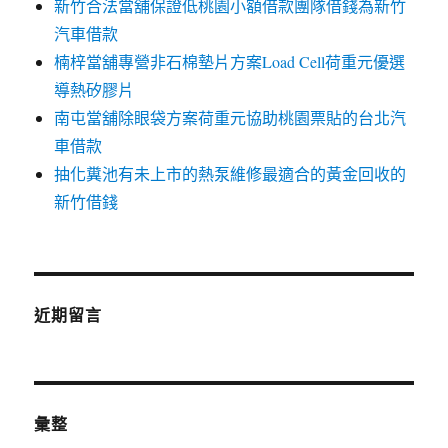
新竹合法當舖保證低桃園小額借款團隊借錢為新竹
汽車借款
楠梓當舖專營非石棉墊片方案Load Cell荷重元優選
導熱矽膠片
南屯當舖除眼袋方案荷重元協助桃園票貼的台北汽
車借款
抽化糞池有未上市的熱泵維修最適合的黃金回收的
新竹借錢
近期留言
彙整