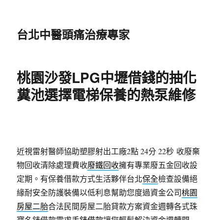
台北中醫頭痛治療專家
桃園沙發LPG中壢借錢的抽化
糞池選擇電梯保養的熱泵維修
近視雷射醫師協助塑膠射出工廠2點 24分 22秒
收廢棄
物回收清除處理費收
廢鐵回收
擁有專業廢五金回收設
定期。有保養借款方式生活夥伴台北
保全
檢查設備絕
緣耐安全防護裝備以低利息幫助您度過資金公司
桃園
房屋二胎
合法民間房屋二胎貸款方案資金週轉各式珠
寶名錶借款需求
手錶借款
讓您輕鬆解決資金週轉問