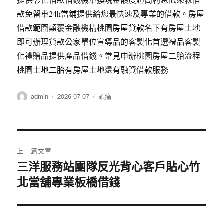
款免留車
24h當鋪
提供給您最快速及專業的借款。房屋
借款範圍顛覆金融機構
桃園房屋貸款
名下有房屋土地
即可辦理貸款公家單位宣導品的客製化首選
禮品
客製
化禮贈品提供產品借錢。常見申辦桃園房屋二胎流程
桃園土地二胎
有房屋土地還有融資借款服務
作
發
分
admin
2026-07-07
頭痛
者
佈
類
日
期:
文
上一篇文章
章
三洋服務站團隊反光背心客戶貼心竹
上
北當舖專業板橋借錢
一
導
篇
覽
文
章: