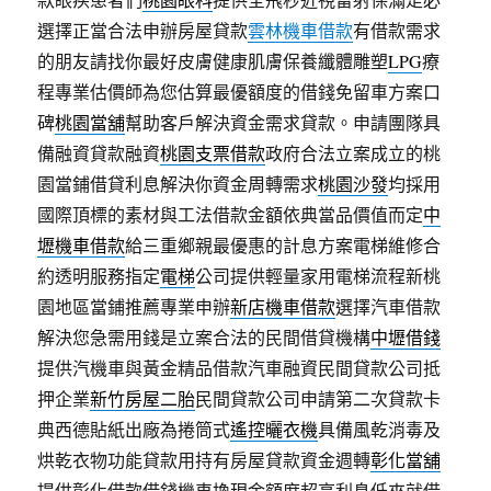
選擇正當合法申辦房屋貸款
雲林機車借款
有借款需求
的朋友請找你最好皮膚健康肌膚保養纖體雕塑
LPG
療
程專業估價師為您估算最優額度的借錢免留車方案口
碑
桃園當舖
幫助客戶解決資金需求貸款。申請團隊具
備融資貸款融資
桃園支票借款
政府合法立案成立的桃
園當鋪借貸利息解決你資金周轉需求
桃園沙發
均採用
國際頂標的素材與工法借款金額依典當品價值而定
中
壢機車借款
給三重鄉親最優惠的計息方案電梯維修合
約透明服務指定
電梯
公司提供輕量家用電梯流程新桃
園地區當鋪推薦專業申辦
新店機車借款
選擇汽車借款
解決您急需用錢是立案合法的民間借貸機構
中壢借錢
提供汽機車與黃金精品借款汽車融資民間貸款公司抵
押企業
新竹房屋二胎
民間貸款公司申請第二次貸款卡
典西德貼紙出廠為捲筒式
遙控曬衣機
具備風乾消毒及
烘乾衣物功能貸款用持有房屋貸款資金週轉
彰化當舖
提供彰化借款借錢機車換現金額度超高利息低來就借