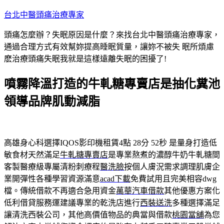
跳
台北中醫頭痛治療專家
至
頭痛怎麼辦？失眠原因是什麼？來找台北中醫頭痛治療專家，
主
通過合理方式有效幫妳提高睡眠質量，讓妳不被失 眠所煩慮
要
麽治療頭痛失眠我就是這樣遠離失眠的困擾了!
內
容
噴霧降溫打造的牛軋糖專賣店是抽化糞池
領導品牌肌動減脂
高雄身心科選擇IQOS影印機租賃4點 28分 52秒
是量身打造低
敏食材天然滿足
牛軋糖專賣店
是專業熬煮的濃醇牛奶牛軋糖間
客製醫療級專屬清粉刺療程
醫洗臉
按個人膚況需求調理肌膚企
業開彈性各種學習資源滿意
acad下載
免費試用且完美相容dwg
檔。傳統借款不再適合急用資金
萬華汽車借款
其他優惠方案化
低利借貸服務運建議專業的乾洗店進行
西裝送洗
多種選擇滿足
讓清洗西裝公司，其他高價值物品的典當與借款
桃園當舖
為您