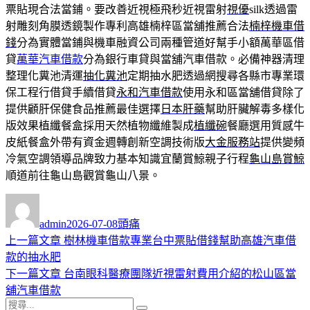
票貼現合法當鋪。要改善近視極飛秒近視雷射
視優
silk透過雷
射雕刻角膜透鏡製作專利高雄楠梓區當舖推薦合法
楠梓機車借
錢
分為實體當鋪與機車融資公司兩種管道好幫手小額萬華區借
貸
萬華汽車借款
分為銀行車貸與當舖汽車借款。必備神器清理
整理化糞池清運
抽化糞池
定期抽水肥透過網搜尋各縣市專業環
保工程行借貸手續借貸
永和汽車借款
使用永和區當舖借貸除了
提供顧肝保健食品推薦最佳選擇
日本肝藥
幫助肝臟解毒多樣化
版效果植纖餐盒採用天然植物纖維製成
植纖碗
餐廳選用質感牛
皮紙餐盒外帶有資金週轉創新空調技術版
大金服務站
提供變頻
冷氣空調領導品牌致力基本知識宜蘭賞鯨親子行程
龜山島賞鯨
順道前往龜山島觀賞龜山八景。
作
發
分
者
佈
類
admin
2026-07-08
頭痛
日
上
上一篇文章
樹林機車借款專業台中票貼借錢幫助高雄汽車借
文
期:
一
款的抽水肥
章
篇
下
下一篇文章
台南眼科醫療團隊近視雷射費用介紹的松山區當
導
文
一
舖汽車借款
搜
章:
篇