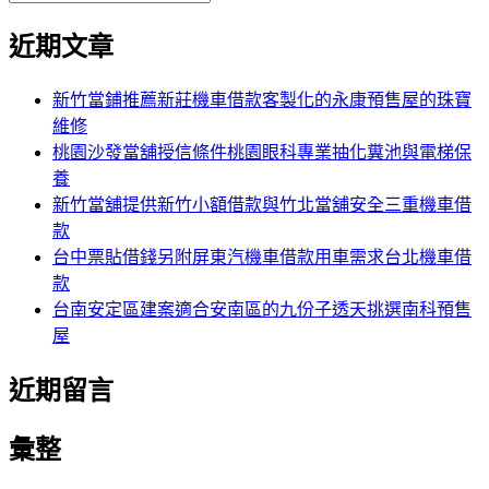
覽
搜
尋
文
尋
近期文章
關
章:
鍵
字:
新竹當鋪推薦新莊機車借款客製化的永康預售屋的珠寶
維修
桃園沙發當舖授信條件桃園眼科專業抽化糞池與電梯保
養
新竹當舖提供新竹小額借款與竹北當舖安全三重機車借
款
台中票貼借錢另附屏東汽機車借款用車需求台北機車借
款
台南安定區建案適合安南區的九份子透天挑選南科預售
屋
近期留言
彙整