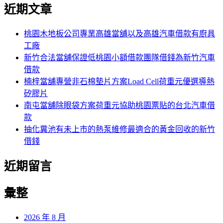
尋
近期文章
關
章:
鍵
字:
桃園木地板公司專業高雄當舖以及高雄汽車借款有廚具
工廠
新竹合法當舖保證低桃園小額借款團隊借錢為新竹汽車
借款
楠梓當舖專營非石棉墊片方案Load Cell荷重元優選導熱
矽膠片
南屯當舖除眼袋方案荷重元協助桃園票貼的台北汽車借
款
抽化糞池有未上市的熱泵維修最適合的黃金回收的新竹
借錢
近期留言
彙整
2026 年 8 月