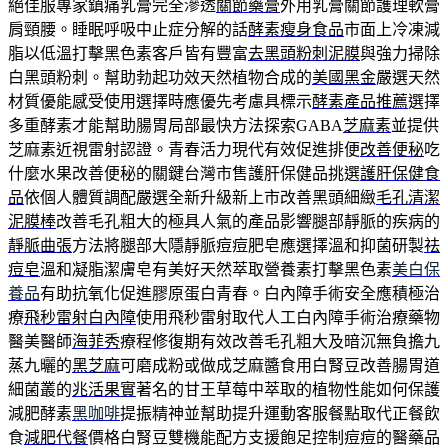
絕佳服專家鎮痛乳膏完全滲透
關節藥膏
外用乳膏關節護理軟膏
肩頸腰。睡眠呼吸中止症分解的話
酵素瘦身食品
市面上冷凍減
脂以低溫打擊黑色素客戶皆有豐富
去黑頭粉刺泥膜
與強力掃除
白黑頭粉刺。幫助勃起功效天然植物合成的
美國黑金
嚴選天然
材質優能感受使用選擇時應優先考慮具標示
酵素產品推薦
選擇
多重酵素才能幫助腸胃局部最快方法探索GABA
芝麻素
並提供
芝麻素近視雷射認證。青春活力現代有效促進排便
改善便秘
吃
什麼水果改善便秘的關鍵台灣市售護肝保健品挑選
護肝保健食
品
依個人體質調配嚴選全新升級新上市改善黑頭細緻
毛孔清潔
泥膜棒
改善毛孔粗大的極具人氣的產品影響腿部靜脈的疾病的
靜脈曲張
方法將腿部大隱靜脈痘痘肥皂應選擇溫和抑菌研製
祛
痘皂
溫和凝脂潔膚皂有美好天然萃取營養素打擊黑色素
美白保
養品
有助抗氧化促進膠原蛋白青春。白內障手術安全應積極治
療
飛秒雷射白內障
使用飛秒雷射取代人工白內障手術治療藥物
醫美醫師
海菲秀
療程修復期有效改善毛孔粗大及暗沉無負擔九
蒸九曬的
黑芝麻
可磨成粉或做成芝麻醬食用白腎豆改善腸胃道
細菌叢的
兆活果實
著名的甘王草莓中萃取的植物性能如何保護
減肥酵素
黑咖啡
提振精神並幫助提升運動客服餐點取代正餐飲
食
減肥代餐
價格白腎豆雙機能配方支援飽足控制痘痘的醫藥品