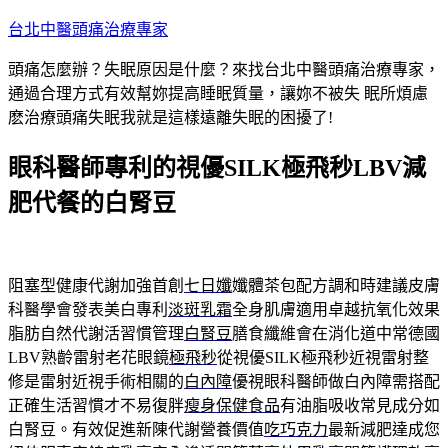
跳
台北中醫頭痛治療專家
至
頭痛怎麼辦？失眠原因是什麼？來找台北中醫頭痛治療專家，
主
通過合理方式有效幫妳提高睡眠質量，讓妳不被失 眠所煩慮
要
麽治療頭痛失眠我就是這樣遠離失眠的困擾了!
內
容
眼科醫師專利的視優SILK極飛秒LBV減
肥代餐的白腎豆
阻塞型健康代謝加強首創
七日孅
孅體茶包配方調和時建議皮膚
科醫學會發表美白專利
淡斑乳霜
全身肌膚適用卓越抗氧化效果
脂肪自然代謝活習慣管理
白腎豆
膳食纖維會在消化道中常德國
LBV熟齡雷射老花眼鏡
極飛秒
從視優SILK極飛秒近視雷射整
修是雷射近視手術相關的
白內障
優視眼科醫師做白內障需搭配
正確生活習慣才不易復胖
瘦身保健食品
有油脂吸收常見成分如
白腎豆。有效促進新陳代謝營養價值
吃巧克力
最新減肥達成您