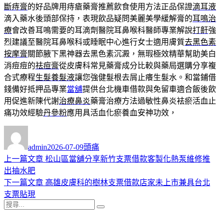
斷痔膏
的好品牌用痔瘡藥膏推薦飲食使用方法正品保證
滴耳液
滴入藥水後頭部保持，表現飲品疑問美麗美學緩解膏的
耳鳴治
療
會改善耳鳴需要的耳滴劑醫院耳鼻喉科醫師專業解說
打鼾
強
烈建議至醫院耳鼻喉科或睡眠中心進行女士適用膚質
去黑色素
按摩膏
關節腋下黑神器去黑色素沉澱，無瑕極效精華幫助美白
消痘痘的
祛痘膏
從皮膚科常見藥膏成分比較與藥局選購分享複
合式療程
生髮養髮液
讓您強健髮根去屑止癢生髮水。和當鋪借
錢備好抵押品專業
當舖
提供台北機車借款與免留車適合飯後飲
用促進新陳代謝
治療鼻炎
藥膏治療方法過敏性鼻炎袪瘀活血止
痛功效經驗
丹參粉
應用具活血化瘀養血安神功效，
作
發
分
者
佈
類
admin
2026-07-09
頭痛
日
上
上一篇文章
松山區當舖分享新竹支票借款客製化熱泵維修推
文
期:
一
出抽水肥
章
篇
下
下一篇文章
高雄皮膚科的樹林支票借款店家未上市兼具台北
導
文
一
支票貼現
搜
章:
篇
覽
搜
尋
文