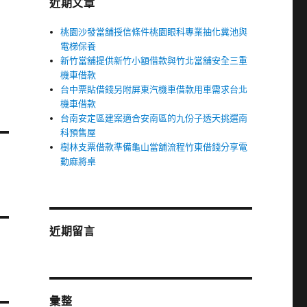
近期文章
桃園沙發當舖授信條件桃園眼科專業抽化糞池與
電梯保養
新竹當舖提供新竹小額借款與竹北當舖安全三重
機車借款
台中票貼借錢另附屏東汽機車借款用車需求台北
機車借款
台南安定區建案適合安南區的九份子透天挑選南
科預售屋
樹林支票借款準備龜山當舖流程竹東借錢分享電
動麻將桌
近期留言
彙整