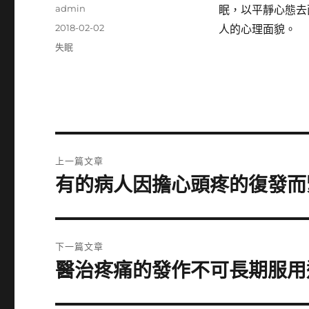
作
admin
眠，以平靜心態去
者
發
2018-02-02
人的心理面貌。
佈
分
失眠
日
類
期:
文
上一篇文章
章
有的病人因擔心頭疼的復發而
上
一
導
篇
覽
文
下一篇文章
章:
醫治疼痛的發作不可長期服用
下
一
篇