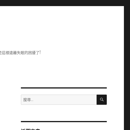
是這樣遠離失眠的困擾了!
搜
搜
尋
尋
關
鍵
字: