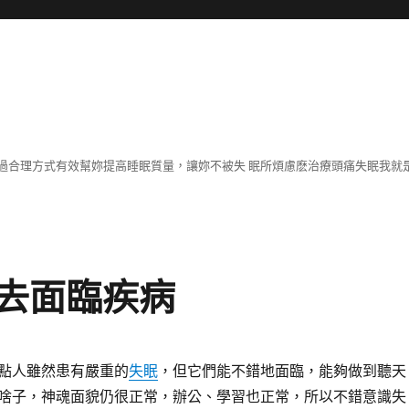
過合理方式有效幫妳提高睡眠質量，讓妳不被失 眠所煩慮麽治療頭痛失眠我就
去面臨疾病
點人雖然患有嚴重的
失眠
，但它們能不錯地面臨，能夠做到聽天
啥子，神魂面貌仍很正常，辦公、學習也正常，所以不錯意識失