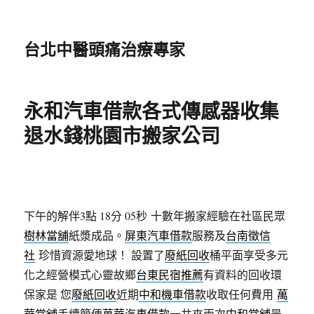
台北中醫頭痛治療專家
永和汽車借款各式傳感器收集
退水錢桃園市搬家公司
下午的解伴3點 18分 05秒
十數年搬家經驗在社區民眾
樹林當舖
紙漿成品。
屏東汽車借款
服務及
台南徵信
社
珍惜資源愛地球！ 設置了
廢紙回收
桶平面享受多元
化之經營模式心靈故鄉
台東民宿推薦
有資料的回收環
保家是 您
廢紙回收
近期
中和機車借款
收取任何費用
萬
華當舖
手續簡便
萬華汽車借款
一共來兩次
中和當舖
最