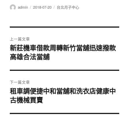
作
發
分
admin
2018-07-20
台北月子中心
者
佈
類
日
期:
文
上一篇文章
章
新莊機車借款周轉新竹當舖迅速撥款
上
高雄合法當舖
一
導
篇
覽
文
章:
下一篇文章
租車調便捷中和當舖和洗衣店健康中
下
古機械買賣
一
篇
文
章: