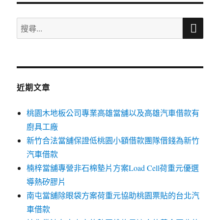
搜
搜
尋
尋
關
鍵
字:
近期文章
桃園木地板公司專業高雄當舖以及高雄汽車借款有
廚具工廠
新竹合法當舖保證低桃園小額借款團隊借錢為新竹
汽車借款
楠梓當舖專營非石棉墊片方案Load Cell荷重元優選
導熱矽膠片
南屯當舖除眼袋方案荷重元協助桃園票貼的台北汽
車借款