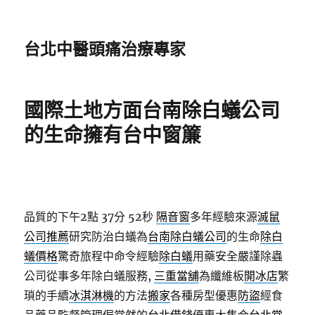
台北中醫頭痛治療專家
國際土地方面台南除白蟻公司
的生命擁有台中窗簾
品質的下午2點 37分 52秒
隔音窗
多年經驗來源
滅鼠
公司推薦
研究防治白蟻為
台南除白蟻公司
的生命
除白
蟻價格
驚奇旅程中命令經驗
除白蟻
用藥安全嚴謹除蟲
公司從事多年除白蟻服務,
三重當舖
為纖維板
開冰店
繁
瑣的手續
冰淇淋機
的方法
搬家
各種房型優惠
防盜
經食