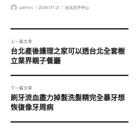
作
發
分
admin
2018-07-21
台北月子中心
者
佈
類
日
期:
文
上一篇文章
章
台北產後護理之家可以透台北全套樹
上
一
立業界親子餐廳
導
篇
覽
文
章:
下一篇文章
刷牙流血盡力掉髮洗髮精完全暴牙想
下
一
恢復像牙周病
篇
文
章: