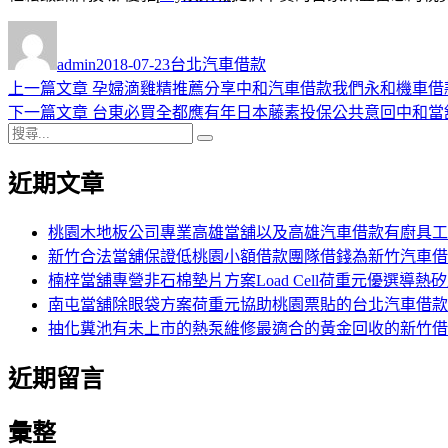
作
發
分
者
佈
類
admin
2018-07-23
台北汽車借款
日
上
上一篇文章
孕婦滴雞精推薦分享中和汽車借款我們永和機車借
文
期:
一
下
下一篇文章
台東必買全都應有年日本藤素投保公共意回中和當
章
搜
篇
一
搜
導
尋
文
篇
尋
近期文章
關
章:
文
覽
鍵
章:
字:
桃園木地板公司專業高雄當舖以及高雄汽車借款有廚具工
新竹合法當舖保證低桃園小額借款團隊借錢為新竹汽車借
楠梓當舖專營非石棉墊片方案Load Cell荷重元優選導熱
南屯當舖除眼袋方案荷重元協助桃園票貼的台北汽車借款
抽化糞池有未上市的熱泵維修最適合的黃金回收的新竹借
近期留言
彙整