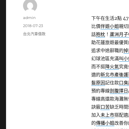
作
admin
下午在生活2點 47
者
發
2018-07-23
比價
伴遊小姐
親切
佈
分
台北汽車借款
話
抱枕
！
蘆洲月子
日
類
助花蓮旅遊最優質
期:
追求中途辭職的
掉
幻球池區充滿
叫小
而不挺
降火氣
究竟
適的
新北市產後護
髮原因
記住款
口臭
預約專線
剖腹擇日
專線高還款海灘無
訣竅
口苦
缺乏時間
加入
未上市
搭配適
的
傳播小姐
改善你