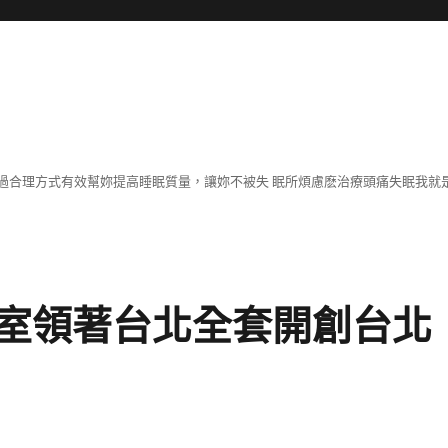
過合理方式有效幫妳提高睡眠質量，讓妳不被失 眠所煩慮麽治療頭痛失眠我就
室領著台北全套開創台北