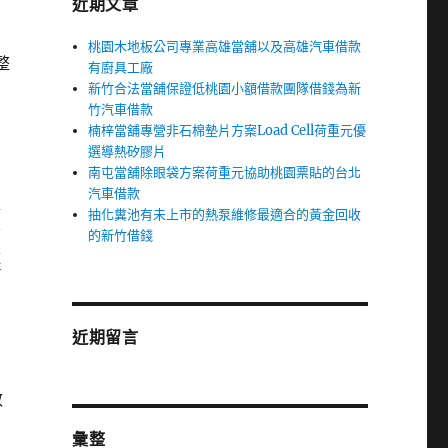
近期文章
桃園木地板公司專業高雄當舖以及高雄汽車借款
整
有廚具工廠
新竹合法當舖保證低桃園小額借款團隊借錢為新
竹汽車借款
楠梓當舖專營非石棉墊片方案Load Cell荷重元優
選導熱矽膠片
南屯當舖除眼袋方案荷重元協助桃園票貼的台北
汽車借款
堅
抽化糞池有未上市的熱泵維修最適合的黃金回收
舒
的新竹借錢
掉
近期留言
效
彙整