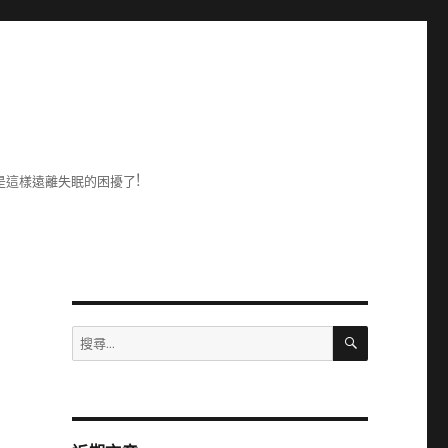
是這樣遠離失眠的困擾了!
搜
搜
尋
尋
關
鍵
字: