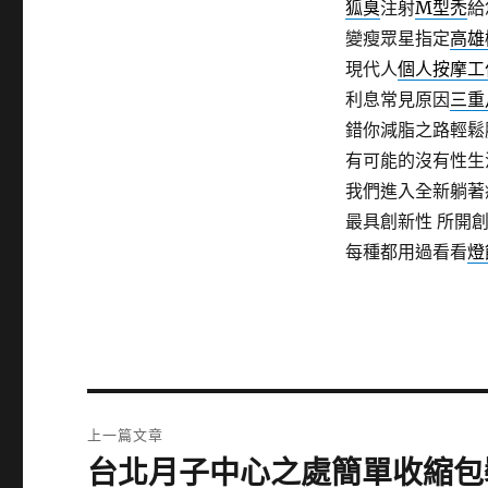
狐臭
注射
M型禿
給
變瘦眾星指定
高雄
現代人
個人按摩工
利息常見原因
三重
錯你減脂之路輕鬆
有可能的沒有性生
我們進入全新躺著
最具創新性 所開
每種都用過看看
燈
文
上一篇文章
章
台北月子中心之處簡單收縮包
上