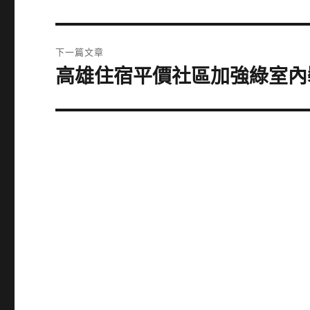
一
導
篇
覽
文
下一篇文章
章:
高雄住宿平價社區加強綠室內
下
一
篇
文
章: