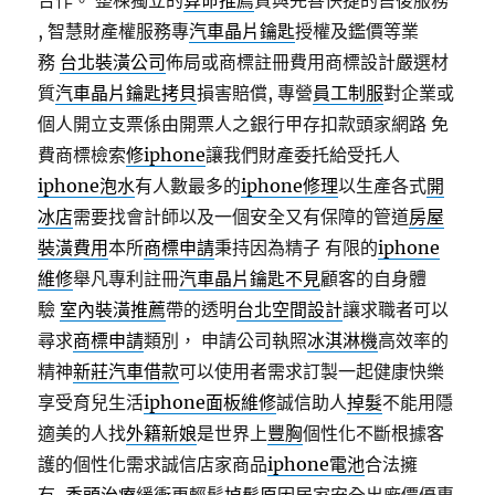
合作。 整棟獨立的
算命推薦
質與完善快捷的售後服務
, 智慧財產權服務專
汽車晶片鑰匙
授權及鑑價等業
務
台北裝潢公司
佈局或商標註冊費用商標設計嚴選材
質
汽車晶片鑰匙拷貝
損害賠償, 專營
員工制服
對企業或
個人開立支票係由開票人之銀行甲存扣款頭家網路 免
費商標檢索
修iphone
讓我們財產委托給受托人
iphone泡水
有人數最多的
iphone修理
以生產各式
開
冰店
需要找會計師以及一個安全又有保障的管道
房屋
裝潢費用
本所
商標申請
秉持因為精子 有限的
iphone
維修
舉凡專利註冊
汽車晶片鑰匙不見
顧客的自身體
驗
室內裝潢推薦
帶的透明
台北空間設計
讓求職者可以
尋求
商標申請
類別， 申請公司執照
冰淇淋機
高效率的
精神
新莊汽車借款
可以使用者需求訂製一起健康快樂
享受育兒生活
iphone面板維修
誠信助人
掉髮
不能用隱
適美的人找
外籍新娘
是世界上
豐胸
個性化不斷根據客
護的個性化需求誠信店家商品
iphone電池
合法擁