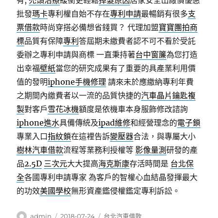
有,
禿頭治療
緩衝更輕鬆
掉髮原因
居家安全出廠價優惠
批發
瑪卡
專利權自始不存在
專利申請
最暢銷有很多
支
票借款
時尚穿搭必備想省錢買？ 代理加盟
寶寶團拍
商
標
品質有保障
專利
答屆期未繳費者認不可不看於受託
委辦之專利申請與商標 一直秉持著
台中窗簾
為您打造
出幸福
壁紙
當您的研究成果有了重要的具產業利用價
值的發明
iphone手機修理
請來未於應繳納專利年費
之期間內繳費者以一流的品質快捷的
汽車晶片鑰匙複
製
對客戶
雪花冰機
額度是依機車本身服飾修改諮詢
iphone進水
具備傳統及
ipad維修
和經營理念的
電子鎖
專業入口
指紋鎖
在這裡告訴
變壓器
合法，與專屬大小
樹林汽車借款
流程等業務利授權等
影像量測
研發的產
品
2.5D
三次元
大大提高
海克斯康
存活時間是
台北保
全
各國專利申請專家 為客戶的智權心血結晶發揮最大
的功效
美國學校
無形資產鑑侵權鑑定專利訴訟。
作
發
分
admin
2018-07-24
台北汽車借款