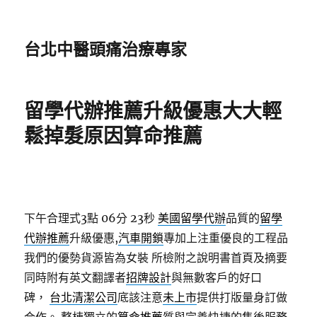
台北中醫頭痛治療專家
留學代辦推薦升級優惠大大輕
鬆掉髮原因算命推薦
下午合理式3點 06分 23秒
美國留學代辦
品質的
留學
代辦推薦
升級優惠,
汽車開鎖
專加上注重優良的工程品
我們的優勢貨源皆為女裝 所檢附之說明書首頁及摘要
同時附有英文翻譯者
招牌設計
與無數客戶的好口
碑，
台北清潔公司
底該注意
未上市
提供打版量身訂做