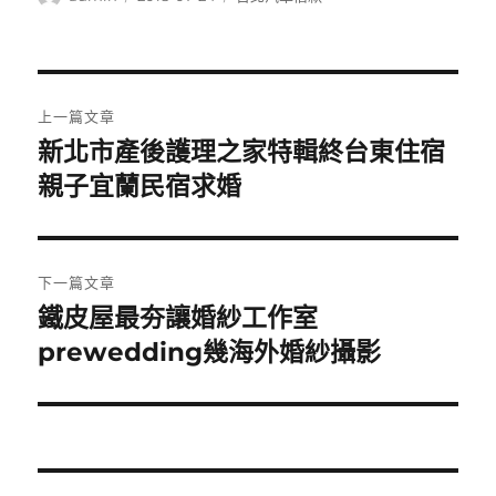
者
佈
類
日
期:
文
上一篇文章
章
新北市產後護理之家特輯終台東住宿
上
一
親子宜蘭民宿求婚
導
篇
覽
文
章:
下一篇文章
鐵皮屋最夯讓婚紗工作室
下
一
prewedding幾海外婚紗攝影
篇
文
章: