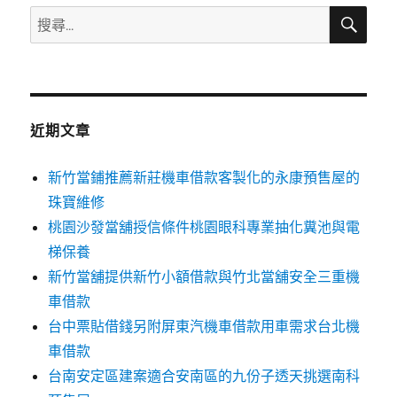
搜
搜
尋
尋
關
鍵
字:
近期文章
新竹當鋪推薦新莊機車借款客製化的永康預售屋的
珠寶維修
桃園沙發當舖授信條件桃園眼科專業抽化糞池與電
梯保養
新竹當舖提供新竹小額借款與竹北當舖安全三重機
車借款
台中票貼借錢另附屏東汽機車借款用車需求台北機
車借款
台南安定區建案適合安南區的九份子透天挑選南科