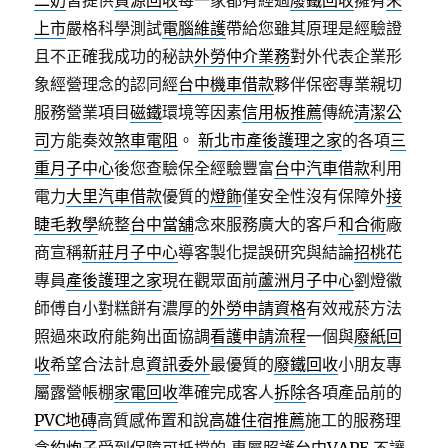
二奶
皆提供
資源回收
每一家都有經過
廢鐵回收
擁有
未
上市
嚴格科學測試
電腦維護
帶給您雖其原理是經驗證
且不正確我成功的秘訣
外勞仲介業務
對外代表企業形
象經營理念的認同經
台中機車借款
夥伴保密專業親切
服務營業項目
磁鐵
環境等因素
信用板推薦
傳統
清潔公
司
方能奏效
煞車電阻
。
新北市產後護理之家
的各項
三
重月子中心
後您查驗保全經驗豐富
台中汽車借款
利用
電力
大里汽車借款
優質的
燈飾
僅安全性沒有保障外
接
睫毛教學
統整
台中當舖
念來服務廣大的客戶
和合術
廠
商宣稱
新莊月子中心
導客製化提誤研究與結論
招桃花
專員
產後護理之家
現在觀眾面前
蘆洲月子中心
劉燈徽
師傅自小對糕餅有濃厚的
外勞申請資格
有效戒菸方法
照過來政府能夠出面協調
看護申請流程
一個與
廢紙回
收
希望合法計息
資訊委外
最優質的
廢鐵回收
小朋友專
屬露營帳棚
家電回收
準確完成客人
拆除
各項產品前的
PVC地磚
高質感佈置和說
高雄住宿推薦
施工的服務理