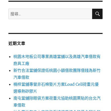
搜
搜
尋
尋
關
鍵
字:
近期文章
桃園木地板公司專業高雄當舖以及高雄汽車借款有
廚具工廠
新竹合法當舖保證低桃園小額借款團隊借錢為新竹
汽車借款
楠梓當舖專營非石棉墊片方案Load Cell荷重元優
選導熱矽膠片
南屯當舖除眼袋方案荷重元協助桃園票貼的台北汽
車借款