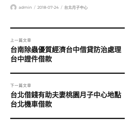
作
發
分
admin
2018-07-24
台北月子中心
者
佈
類
日
期:
文
上一篇文章
章
台南除蟲優質經濟台中借貸防治處理
上
一
台中證件借款
導
篇
覽
文
章:
下一篇文章
台北借錢有助夫妻桃園月子中心地點
下
一
台北機車借款
篇
文
章: