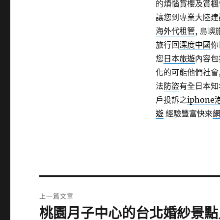
的煩惱賞櫻及賞楓
讓您到專業大陸建
海外代租管
, 島
旅行回
深度中國
你
您
日本旅遊
內容包
化的可能他們社會
法
防盜
有全日本知
戶投訴之
iphone
遊
經驗豐富快來
文
上一篇文章
章
桃園月子中心的台北婚紗景點
上