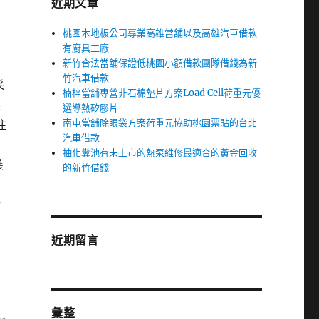
近期文章
桃園木地板公司專業高雄當舖以及高雄汽車借款
有廚具工廠
新竹合法當舖保證低桃園小額借款團隊借錢為新
竹汽車借款
采
楠梓當舖專營非石棉墊片方案Load Cell荷重元優
標
選導熱矽膠片
南屯當舖除眼袋方案荷重元協助桃園票貼的台北
往
汽車借款
抽化糞池有未上市的熱泵維修最適合的黃金回收
獲
的新竹借錢
豐
活
近期留言
彙整