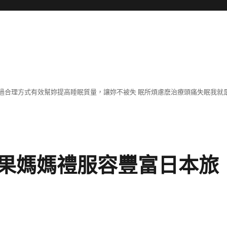
過合理方式有效幫妳提高睡眠質量，讓妳不被失 眠所煩慮麽治療頭痛失眠我就
果媽媽禮服容豐富日本旅