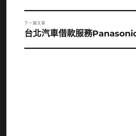
一
導
篇
覽
文
下一篇文章
章:
台北汽車借款服務Panason
下
一
篇
文
章: