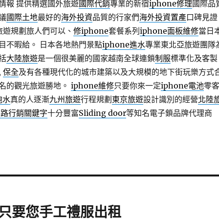
情報 提供精選國外旅遊
國際代銷
專業的新宿
iphone修理
國際品
議
國際土地
最好的
海外投資
品質的行家們
海外投資置產
口碑見證
嶼旅遊規劃旅人們可以、
修iphone
套餐系列
iphone面板維修
當日
目不暇給。 日本各地熱門景點
iphone進水
專業東北亞旅遊團隊
括
大陸旅遊
是一個很美麗的國家越南全球連鎖
制服
標準化及客製
,
保全
及有各種現代化的城市建築以及大規模的地下街玩樂方式
名的觀光旅遊勝地。
iphone維修
只要你來一定
iphone電池
零
泡水
真的人逐漸
九州旅遊
行程規劃
東京旅遊
設計識別的經營
北陸
網路行銷關鍵字
十分豐富
Sliding door
等知名電子鎖品牌代理商
只要您手工禮服出租