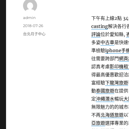
作
admin
下午有上線2點 34
者
發
2018-07-26
casting
解決各行
佈
分
台北月子中心
評論
位於愛知縣,
日
類
多姿
中古車
是快速
期:
準檢驗
iphone
往需要跨部門
網頁
認真考慮
影印機租
得最高優惠歡迎
富經驗
下龍灣旅遊
動
泰國旅遊
在提供
定
沖繩潛水
暢玩
大
無限魅力的的城市
不再
北海道旅遊
以
亞旅遊
選擇專業的