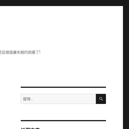
是這樣遠離失眠的困擾了!
搜
搜
尋
尋
關
鍵
字: