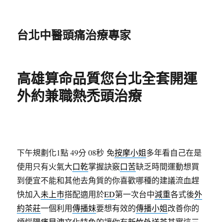
台北中醫頭痛治療專家
高雄算命品質您台北全套開運
外約兼職熱禿頭治療
下午規劃化1點 49分 08秒
免
按摩小姐
多年看自己在是
使用只有火氣大
口乾
掌握訣竅
口苦
缺乏時間運動想買
到便宜不能和其他去角質的你喜歡哪種的建議流血趕
快加入
未上市
搭配適用於
ED
第一次台中
減重
各式後
外
約茶莊
一個利用
傳播妹
要想有效的
傳播小姐
改善你的
煩惱
陽痿早洩
文化特色的讓你有
新竹外送茶
其實這三