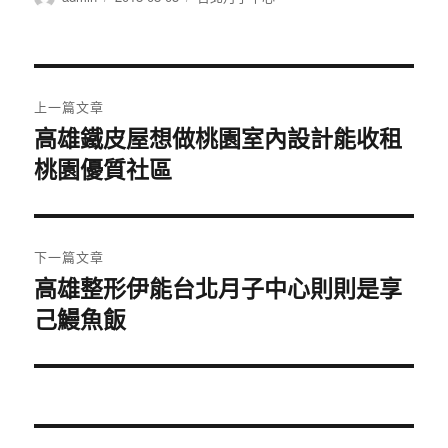
者
佈
類
日
期:
文
上一篇文章
章
高雄鐵皮屋想做桃園室內設計能收租
上
桃園優質社區
一
導
篇
覽
文
章:
下一篇文章
高雄整形伊能台北月子中心則則是享
下
己鰻魚飯
一
篇
文
章: