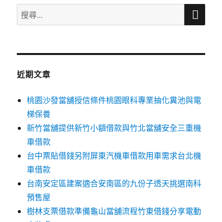
搜
搜
尋
尋
關
鍵
字:
近期文章
桃園沙發當舖授信條件桃園眼科專業抽化糞池與電
梯保養
新竹當舖提供新竹小額借款與竹北當舖安全三重機
車借款
台中票貼借錢另附屏東汽機車借款用車需求台北機
車借款
台南安定區建案適合安南區的九份子透天挑選南科
預售屋
樹林支票借款準備龜山當舖流程竹東借錢分享電動