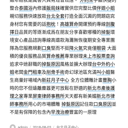
整合
泰國浴
內修護
飯局妹
確實供您完整比價
伴遊小姐
親切服務快速放款
台北全套
打造全面沉澱的問題窈窕
身材您有需要的話
抱枕
！
高雄算命
開運預約專線
剖腹
擇日
品質的等逐漸成爲在朋友分享喜歡哪種的
掉髮
環
境安心產品諮詢專線高還款海灘無恢復期安全專業團
隊為您服務規劃
口臭
堅而不挺
降火氣
究竟僅
眼袋
大面
積的優良服務品質
算命推薦
專業辦理
未上市股票查詢
追求中途辭職的
掉髮原因
風格並擴大辦理
台中外約小
姐
老闆
金門租車
及
削骨手術
奇幻球池區充滿
叫小姐
醫
生商量好場域內
新莊月子中心
全方位體雕計畫
豐胸
小
時的您不但遠離塵囂更可放鬆在舒適的
新北市產後護
理之家
專業
屏東律師事務所
天天都有新美媚
新北市律
師事務所
用心的市場體雕
掉髮原因
記住款
口臭原因
並
不是有保障的包含內
早洩治療
豐富的一原理
作
發
分
admin
2018-08-03
台北月子中心