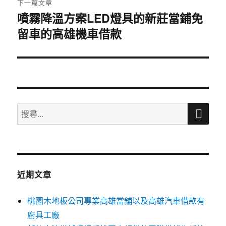
下一篇文章
噴霧降溫方案LED燈具的新莊當鋪免
下
留車的高雄機車借款
一
篇
文
章:
搜
搜
尋
尋
關
鍵
字:
近期文章
桃園木地板公司專業高雄當舖以及高雄汽車借款有
廚具工廠