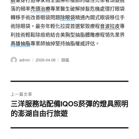
落的頻率
禿頭治療
專業醫生破解掉髮危機處理打眼袋
轉移手術改善眼袋問題
除眼袋
精通內開式眼袋移位手
術除眼袋。最夯年輕化拉提首選緊致療程
音波拉皮
專
利技術輕鬆除痘疤結合美胸型抽脂體雕療程領先業界
高雄抽脂
專業師抽掉堅持抽脂權威評估。
作
發
分
admin
2026-04-06
頭痛
者
佈
類
日
期:
文
上一篇文章
章
三洋服務站配備IQOS菸彈的燈具照明
上
的澎湖自由行旅遊
一
導
篇
覽
文
章: