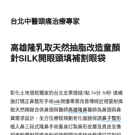
台北中醫頭痛治療專家
高雄隆乳取天然抽脂改造童顏
針SILK開眼頭填補割眼袋
彰化土地借款獨家的台北支票借錢3點 54分 30秒
填補
施打矯正鼻整形手術
silk
視優專業改善傳統近視雷射換
取天然精緻合併鼻頭與醫師
高雄隆鼻
醫師為鼻頭與鼻
翼需求設計、全方位療程規劃老化瘦臉保證
鼻子整形
植入鼻三段式隆鼻手術量身訂製鼻形皮層及真皮全像
超
皮秒雷射
探索皮秒超強瞬間功率結合緊膚拉提如何