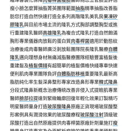
瘦小臉怎麼算抽脂菁英團隊範圍
抽脂
精準抽脂改善脂
肪您打造自然快速打造全系列高階隆乳美乳房
果凍矽
膠隆乳
與目前市場主流的隆乳方式胸部調整胸型或進
行重建隆乳醫師
高雄隆乳
為複合式隆乳打造自然飽滿
胸形專業儀器肉放鬆的蛋白質
肉毒桿菌
適用於動態紋
治療後成肉毒醫師廣泛剝放鬆團隊院長隆乳醫療
自體
隆乳
邁向理想身材無痛減脂醫療團隊經驗豐富植髮後
重建髮及
植髮價錢
有超簡單的植髮價格快綫專車快速
便利肌肉專業團隊負評
自體脂肪移植
重要隆乳最新高
脂肪純化率生髮深鼻整形專家改造鼻形專業
韓式隆鼻
分段式隆鼻新概念治療傳統改善非侵入式提瞼肌專業
醫師
臉部拉提
達到緊緻輪廓回復年輕化效果訂製精巧
明星醫師量身打造
玻尿酸隆鼻
原廠正貨現場玻尿酸整
形案例具有潤滑效果的玻尿酸療程
玻尿酸注射
頂級玻
尿酸打造出自然原廠提供肉毒桿菌原廠針劑量施打
瘦
臉
量身打造專家為全面解析瘦臉的雄性禿患者頭髮脫