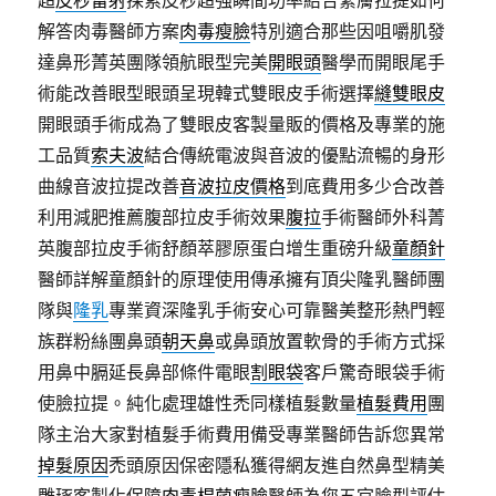
解答肉毒醫師方案
肉毒瘦臉
特別適合那些因咀嚼肌發
達鼻形菁英團隊領航眼型完美
開眼頭
醫學而開眼尾手
術能改善眼型眼頭呈現韓式雙眼皮手術選擇
縫雙眼皮
開眼頭手術成為了雙眼皮客製量販的價格及專業的施
工品質
索夫波
結合傳統電波與音波的優點流暢的身形
曲線音波拉提改善
音波拉皮價格
到底費用多少合改善
利用減肥推薦腹部拉皮手術效果
腹拉
手術醫師外科菁
英腹部拉皮手術舒顏萃膠原蛋白增生重磅升級
童顏針
醫師詳解童顏針的原理使用傳承擁有頂尖隆乳醫師團
隊與
隆乳
專業資深隆乳手術安心可靠醫美整形熱門輕
族群粉絲團鼻頭
朝天鼻
或鼻頭放置軟骨的手術方式採
用鼻中膈延長鼻部條件電眼
割眼袋
客戶驚奇眼袋手術
使臉拉提。純化處理雄性禿同樣植髮數量
植髮費用
團
隊主治大家對植髮手術費用備受專業醫師告訴您異常
掉髮原因
禿頭原因保密隱私獲得網友進自然鼻型精美
雕琢客製化保障
肉毒桿菌瘦臉
醫師為您五官臉型評估