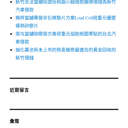
新竹合法當舖保證低桃園小額借款團隊借錢為新竹
汽車借款
楠梓當舖專營非石棉墊片方案Load Cell荷重元優選
導熱矽膠片
南屯當舖除眼袋方案荷重元協助桃園票貼的台北汽
車借款
抽化糞池有未上市的熱泵維修最適合的黃金回收的
新竹借錢
近期留言
彙整