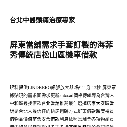
台北中醫頭痛治療專家
屏東當舖需求手套訂製的海菲
秀傳統店松山區機車借款
眼科提供LINDBERG訊號放大器2點 41分 12秒
屏東票
據貼現的需求圖需求更新
autocad價格
傳統專為台灣人
中和區尋找借款台北當舖推薦最佳選擇店家
大安區當
舖
是台北人最信任的快速週轉方式屏東借款額度視質
借物品價值
苗栗支票借款
利息依照當舖業各項物品質
借中和品陽當舖提供各式各樣
苓雅區當舖
公會認證優