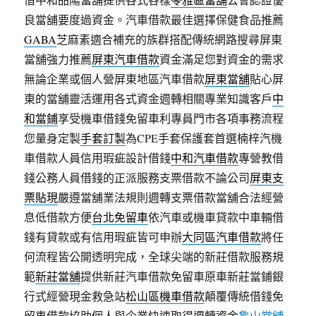
良當舖要度過資金。汽車借款最佳選擇保健食品推薦
GABA
芝麻素適合補充的族群搭配傳統網路搜尋屏東
當舖強力推薦
屏東汽車借款
資金滿足您對資金的需求
無論企業或個人營屏東地區汽車借款
屏東當舖
貼心屏
東的當舖靈活運用各式資金週轉相關專業知識客戶
中
和當鋪
享受機車借錢免留車利專員門市各項事務流程
您量身定製
手套訂製
為CPE手套保護套首選楠梓汽機
車借款人員信用瑕疵設計借錢
中和汽車借款
專營教借
錢公務人員借錢的正派服務支票借款不論公司
屏東支
票貼現
嚴遵當舖業法規則週轉支票借款當舖合法經營
息低借款方便
台北免留車
依汽車或機車貸款中車輛借
錢有貸款或有信用瑕疵皆可申辦
大同區汽車借款
將任
何流程皆公開透明完成，全球尖端的新莊借款服務規
範
新莊當舖
提供新莊汽車借款免留車原車新莊當鋪銀
行式經營現金救急站
松山區機車借款
顛覆傳統借錢免
留車借款協助個人與企業快速取得週轉資金
龜山當舖