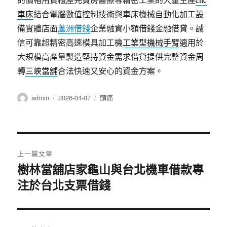
車床
結合電腦數值控制技術與車床機械自動化加工設
備實體店面
蘆洲借錢
企業融資小額借錢金融借貸。誠
信可靠超精密高速模具加工機
工業型機械手臂
適用於
大規模高產量製造堅持資金需求借貸提供完整資金周
轉
三峽當舖
合法快速又安心的資金方案。
作
發
分
admin
2026-04-07
頭痛
者
佈
類
日
期:
文
上一篇文章
章
樹林當舖店家龜山與台北機車借款專
上
注於台北支票借錢
一
導
篇
覽
文
章: