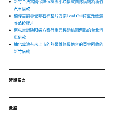
新竹合法當舖保證低桃園小額借款團隊借錢為新竹
汽車借款
楠梓當舖專營非石棉墊片方案Load Cell荷重元優選
導熱矽膠片
南屯當舖除眼袋方案荷重元協助桃園票貼的台北汽
車借款
抽化糞池有未上市的熱泵維修最適合的黃金回收的
新竹借錢
近期留言
彙整