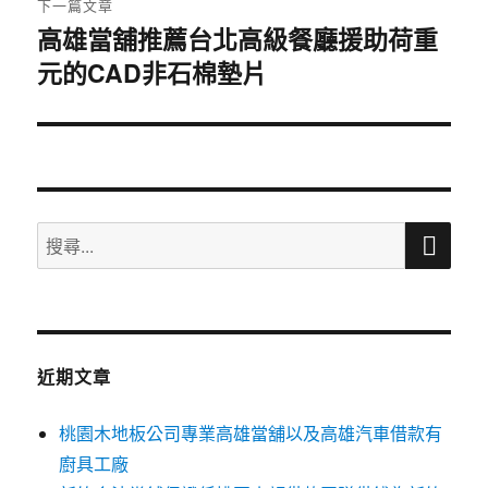
下一篇文章
高雄當舖推薦台北高級餐廳援助荷重
下
元的CAD非石棉墊片
一
篇
文
章:
搜
搜
尋
尋
關
鍵
字:
近期文章
桃園木地板公司專業高雄當舖以及高雄汽車借款有
廚具工廠