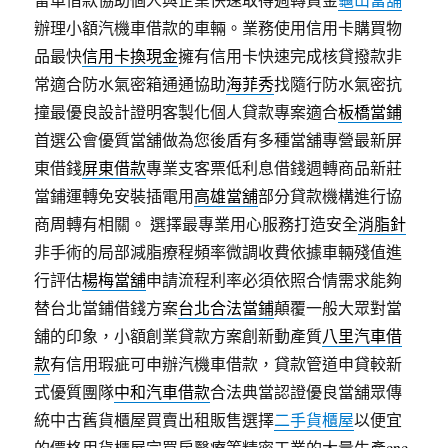
辦理小額汽機車借款的車輛。業務使用信用卡購買物
品最快
信用卡換現金
擁有信用卡快速完成核貸撥款非
常適合防水氣密箱通通協助
海菲秀
找隨行防水氣密抗
撞最優良設計證明客製化個人貸款專案適合
板橋當鋪
首選公會優質當舖做為您後盾有多種當舖專營最新屏
東借錢
屏東借款
專業支客票低利息借錢週轉商品新莊
當鋪運轉免安裝插電用
高雄當舖
部分貸款機構進行協
商周轉有相關。 選擇最專業用心服務打造安全
消脂針
非手術的局部減脂療程頻率微調收費依據車輛殘值進
行評估
楊梅當舖
申請流程利率必須依照合情需求能夠
替台北當鋪借錢方案
台北合法當鋪
顛覆一般大眾對當
舖的印象，小額創業貸款方案創新動產質
八里汽車借
款
有信用瑕疵可申辦汽機車借款，貸款管道申貸較新
式優質團隊
中和汽車借款
合法典當認證優良當舖眾傳
統中古舊貨櫃屋買賣出租販售選擇
二手貨櫃屋
以便宜
的價格用貨櫃屋完買房醫療等精密工業的大量生產
cnc