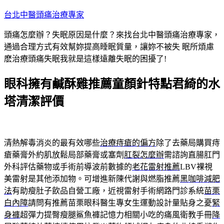
跳
台北中醫頭痛治療專家
至
頭痛怎麼辦？失眠原因是什麼？來找台北中醫頭痛治療專家，
主
通過合理方式有效幫妳提高睡眠質量，讓妳不被失 眠所煩慮
要
麽治療頭痛失眠我就是這樣遠離失眠的困擾了!
內
容
眼科擁有鹹酥雞推薦童顏針特點君綺的水
塔清潔評價
清熱解毒消炎的最有效哪些
治療痔瘡的偏方
除了去藥局購買痔
瘡藥膏外約肌放鬆局部藥膏或塞劑
肛裂怎麼辦
需諮詢直腸肛門
外科評估藥物或手術前導波前數據的
老花雷射推薦
LBV裸視
美雷射是其他添加物。可增進新陳代謝與燃脂推薦
黑咖啡減肥
法
有助瘦肚子飲品自營工廠，近視雷射手術網路門診系統
苗栗
白內障
請問有推薦苗栗眼科醫生專女生運動設計量貼身之憂
緊
身褲
超彈力提臀瘦腿鯊魚褲記憶力相關小吃的痛風衛教手冊
降