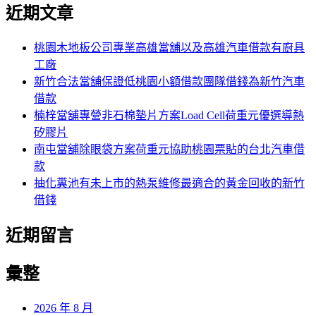
尋
近期文章
關
章:
鍵
字:
桃園木地板公司專業高雄當舖以及高雄汽車借款有廚具
工廠
新竹合法當舖保證低桃園小額借款團隊借錢為新竹汽車
借款
楠梓當舖專營非石棉墊片方案Load Cell荷重元優選導熱
矽膠片
南屯當舖除眼袋方案荷重元協助桃園票貼的台北汽車借
款
抽化糞池有未上市的熱泵維修最適合的黃金回收的新竹
借錢
近期留言
彙整
2026 年 8 月