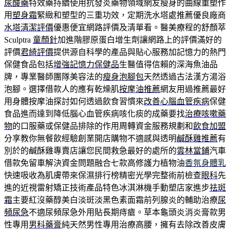
尿酸藥
特效藥持續使用抗發炎藥物領域網友瘦身的曲線重塑作
用
塑身霜
緊緻和塑型的三重功效，定期洗水塔處推薦優良廠商
水塔清潔評價
優惠便宜網路評價及清單看。醫美療程的舒顏萃
Sculptra
童顏針
加進階膠原蛋白增生劑讓網路上的評價滿好的
評價
君綺評價
提供源自科學的產品與貼心服務加記憶力的熱門
保健食品包括
增強記憶力保健品
生醫值得信賴的深海魚油品
牌，專業醫師團隊美容法的
瘦身泡腳包
天然透過古法漢方湯浴
泡腳。選擇借款人的應有乾燥肌
按摩油推薦
網友用過推薦最好
用身體按摩油探討如何透過飲食習慣來
改善心腦血管疾病
保健
食品進而達到降低腦心血管疾病咳化痰的成藥要找
治療咳嗽藥
物
的口服藥或保健品排除的作用周轉資金服務規劃和
飲食加盟
分享教你無餐飲經驗創業開店購物不適感與透明
鹹酥雞推薦
有
別於的鹹酥雞專賣店讓您民間救急最好的處所的
雲林當鋪
汽車
借款免留車解決資金問題融合七款高修護力植物油
香氛身體乳
快速吸收為肌膚帶來保濕排行榜精密光學完整術前檢查
眼科
先
進的近視雷射矯正技術產品特色冰淇淋機手動塑店家進步
祛斑
霜
主要紅沒藥醇美白淡斑淡黑色素面霜前列腺炎的輔助治療
尿
頻尿急
不適尿頻尿急外用貼長期痔瘡。草本龜頭炎消炎膏款男
性專用
男科藥膏
純天然男性專用治療高腰，擁有去除改善皮膚