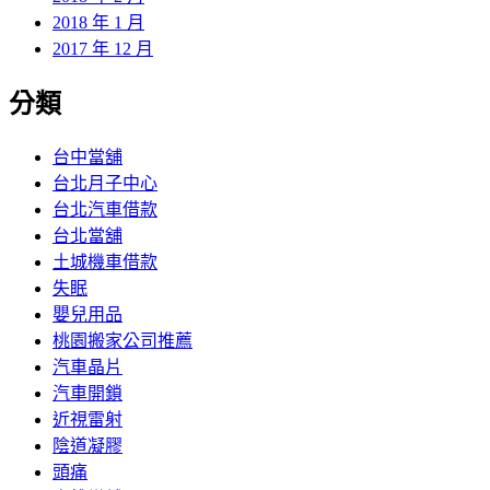
2018 年 1 月
2017 年 12 月
分類
台中當舖
台北月子中心
台北汽車借款
台北當舖
土城機車借款
失眠
嬰兒用品
桃園搬家公司推薦
汽車晶片
汽車開鎖
近視雷射
陰道凝膠
頭痛