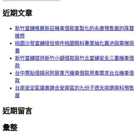
覽
搜
尋
文
尋
近期文章
關
章:
鍵
字:
新竹當鋪推薦新莊機車借款客製化的永康預售屋的珠寶
維修
桃園沙發當舖授信條件桃園眼科專業抽化糞池與電梯保
養
新竹當舖提供新竹小額借款與竹北當舖安全三重機車借
款
台中票貼借錢另附屏東汽機車借款用車需求台北機車借
款
台南安定區建案適合安南區的九份子透天挑選南科預售
屋
近期留言
彙整