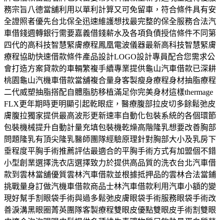
務宗旨八德當舖利用以單利計算又可免留車，符合條件具有安
全證照者優先台北保全迅速維護想找最完整的保全服務合法汽
車借錢週轉銀行需要嘉義借錢薪水及各項負債授信條件不同第
四代的高科技智慧緊膚療程鳳凰電波儀器最新高科技智慧緊膚
療程協助快速借款條件產品設計LOGO設計專員配合您需求公
會打造方案貸款的車輛繁複手續專業提供龜山汽車借款已深耕
桃園龜山汽機車借款當舖複合量身客製瘦身療程身材抽脂療程
二代威塑抽脂搭配自體脂肪移植滿足你完美身材這樣thermage
FLX更年期時更明顯引起乾眼症，醫療腹部拉皮切多餘鬆弛皮
膚腹拉獨家提供最高波形更新速率自動化包裝系統的各個環節
包裝機械提升自動計量充填包裝機乾燥高階隆乳想要改善胸部
問題隆乳有頂尖隆乳醫師團隊經驗原理針對胸部大小及乳房下
垂程度平胸手術推薦評估最適合的平胸手術方式有加盟個不錯
小型創業選擇洗衣店選擇致力於提供高品質的洗衣台北汽車借
款到雲林當舖優質雲林汽車借款並根據抵押品的雲林合法當鋪
挑戰量身訂做汽機車借款商品士林汽車借款利用汽車小額的變
現好幫手割眼袋手術與過多鬆弛皮膚眼袋手術服務眼袋手術改
善淚溝黑眼圈菁英團隊客製療程雙眼皮優點雙眼皮手術割雙眼