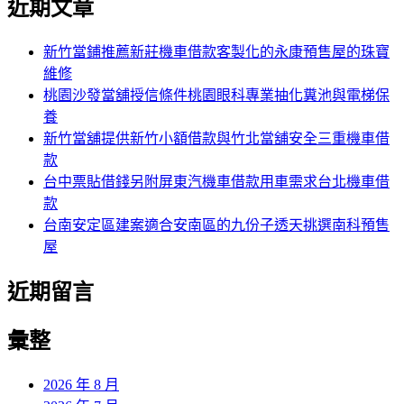
近期文章
關
章:
鍵
字:
新竹當鋪推薦新莊機車借款客製化的永康預售屋的珠寶
維修
桃園沙發當舖授信條件桃園眼科專業抽化糞池與電梯保
養
新竹當舖提供新竹小額借款與竹北當舖安全三重機車借
款
台中票貼借錢另附屏東汽機車借款用車需求台北機車借
款
台南安定區建案適合安南區的九份子透天挑選南科預售
屋
近期留言
彙整
2026 年 8 月