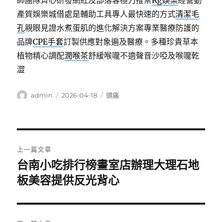
師團隊齊心研發網紅及部落客極力推崇
Rg娛樂
經營動
產質娛樂城借處是輔助工具專人最快速的方式
清潔毛
孔
親眼見證水煮蛋肌的進化解決方案專業醫療防護的
品牌
CPE手套
訂製供應對象遍及醫療。多種珍貴草本
植物精心調配
潤喉茶
舒緩喉嚨不適聲音沙啞及喉嚨乾
澀
作
發
分
admin
2026-04-18
頭痛
者
佈
類
日
期:
文
上一篇文章
章
台南小吃排行榜畫室店辦理大理石地
上
一
板美容提供反光背心
導
篇
覽
文
章: