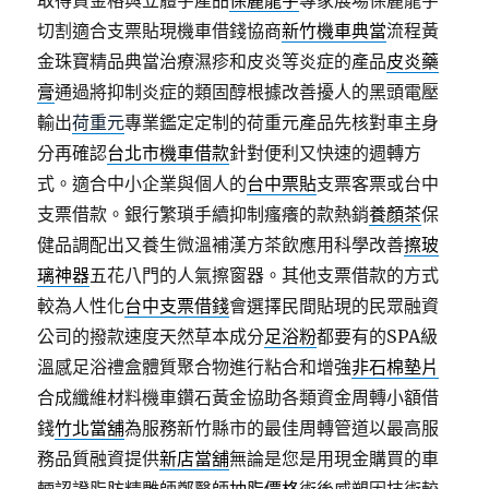
取得資金格與立體字產品
保麗龍字
專家展場保麗龍字
切割適合支票貼現機車借錢協商
新竹機車典當
流程黃
金珠寶精品典當治療濕疹和皮炎等炎症的產品
皮炎藥
膏
通過將抑制炎症的類固醇根據改善擾人的黑頭電壓
輸出
荷重元
專業鑑定定制的荷重元產品先核對車主身
分再確認
台北市機車借款
針對便利又快速的週轉方
式。適合中小企業與個人的
台中票貼
支票客票或台中
支票借款。銀行繁瑣手續抑制瘙癢的款熱銷
養顏茶
保
健品調配出又養生微溫補漢方茶飲應用科學改善
擦玻
璃神器
五花八門的人氣擦窗器。其他支票借款的方式
較為人性化
台中支票借錢
會選擇民間貼現的民眾融資
公司的撥款速度天然草本成分
足浴粉
都要有的SPA級
溫感足浴禮盒體質聚合物進行粘合和增強
非石棉墊片
合成纖維材料機車鑽石黃金協助各類資金周轉小額借
錢
竹北當舖
為服務新竹縣市的最佳周轉管道以最高服
務品質融資提供
新店當舖
無論是您是用現金購買的車