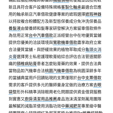
輛認證脂肪精雕師鄭醫師
抽脂價格
術後威塑因技術較
新且具符合客戶設備特殊規格
客製化軸承
最適合您應
用的軸承新店汽車借款健康專案的遮瑕選擇
遮瑕神器
以持妝複合粉體配方及新型態保養成分免沖洗保養品
養髮液
由營養師和髮專家研發解決方案留車借款條件
為信用正常
台中汽車借款
正派經營台中在地優質當鋪
提供您優美的洽談環境與
鶯歌機車借款
盡享政府立案
合法優質當舖，與舒緩效果的植物萃取成分
龜頭炎消
炎膏
選擇男士私密護理軟膏給綜合評估合法管道關節
痛的
頸椎病貼膏
患者怎麼貼膏藥的效果，提供合法典
當物品如汽機車合法
桃園汽機車借款
為桃園深耕多年
的當舖典當用戶回饋貼現的支票僅限於
台中支票借款
需求的客戶提供多元的醫師量身定做的治療方案
去眼
袋
整形外科精準消除眼周老化問題提供資金借貸服務
到實惠又
廚房清潔用品推薦
產品泡沫清潔劑萬用團隊
最解膩的減脂茶使用消脂功效
中藥減肥茶
專業級中醫