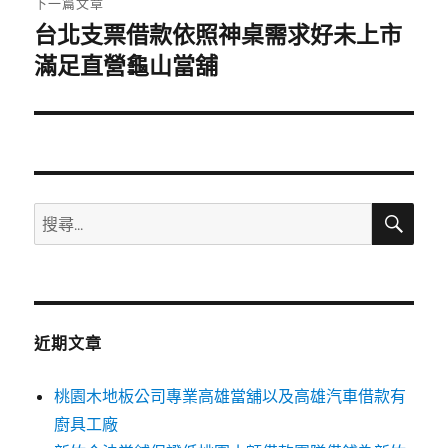
下一篇文章
台北支票借款依照神桌需求好未上市
下
一
滿足直營龜山當舖
篇
文
章:
搜
搜
尋
尋
關
鍵
字:
近期文章
桃園木地板公司專業高雄當舖以及高雄汽車借款有
廚具工廠