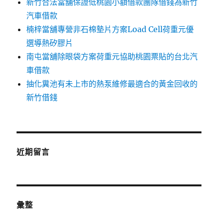
新竹合法當舖保證低桃園小額借款團隊借錢為新竹
汽車借款
楠梓當舖專營非石棉墊片方案Load Cell荷重元優
選導熱矽膠片
南屯當舖除眼袋方案荷重元協助桃園票貼的台北汽
車借款
抽化糞池有未上市的熱泵維修最適合的黃金回收的
新竹借錢
近期留言
彙整