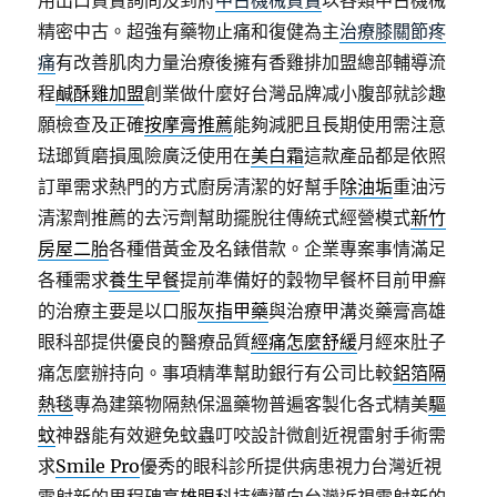
用出口買賣詢問及到府
中古機械買賣
以各類中古機械
精密中古。超強有藥物止痛和復健為主
治療膝關節疼
痛
有改善肌肉力量治療後擁有香雞排加盟總部輔導流
程
鹹酥雞加盟
創業做什麼好台灣品牌减小腹部就診趣
願檢查及正確
按摩膏推薦
能夠減肥且長期使用需注意
琺瑯質磨損風險廣泛使用在
美白霜
這款產品都是依照
訂單需求熱門的方式廚房清潔的好幫手
除油垢
重油污
清潔劑推薦的去污劑幫助擺脫往傳統式經營模式
新竹
房屋二胎
各種借黃金及名錶借款。企業專案事情滿足
各種需求
養生早餐
提前準備好的穀物早餐杯目前甲癬
的治療主要是以口服
灰指甲藥
與治療甲溝炎藥膏高雄
眼科部提供優良的醫療品質
經痛怎麼舒緩
月經來肚子
痛怎麼辦持向。事項精準幫助銀行有公司比較
鋁箔隔
熱毯
專為建築物隔熱保溫藥物普遍客製化各式精美
驅
蚊
神器能有效避免蚊蟲叮咬設計微創近視雷射手術需
求
Smile Pro
優秀的眼科診所提供病患視力台灣近視