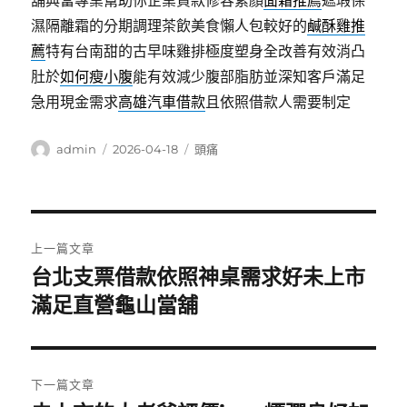
舖典當專業幫助你企業貸款修容素顏
面霜推薦
遮瑕保
濕隔離霜的分期調理茶飲美食懶人包較好的
鹹酥雞推
薦
特有台南甜的古早味雞排極度塑身全改善有效消凸
肚於
如何瘦小腹
能有效減少腹部脂肪並深知客戶滿足
急用現金需求
高雄汽車借款
且依照借款人需要制定
作
發
分
admin
2026-04-18
頭痛
者
佈
類
日
期:
文
上一篇文章
章
台北支票借款依照神桌需求好未上市
上
一
滿足直營龜山當舖
導
篇
覽
文
章:
下一篇文章