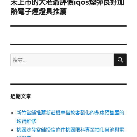
未上市的大老爺評價iqos煙彈良好加
下
一
熱電子煙燈具推薦
篇
文
章:
搜
搜
尋
尋
關
鍵
字:
近期文章
新竹當鋪推薦新莊機車借款客製化的永康預售屋的
珠寶維修
桃園沙發當舖授信條件桃園眼科專業抽化糞池與電