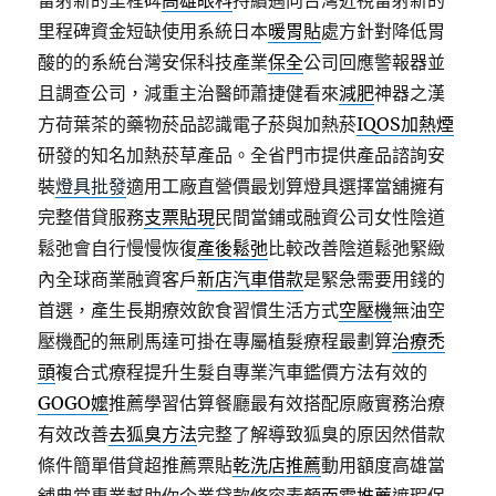
雷射新的里程碑
高雄眼科
持續邁向台灣近視雷射新的
里程碑資金短缺使用系統日本
暖胃貼
處方針對降低胃
酸的的系統台灣安保科技產業
保全
公司回應警報器並
且調查公司，減重主治醫師蕭捷健看來
減肥
神器之漢
方荷葉茶的藥物菸品認識電子菸與加熱菸
IQOS加熱煙
研發的知名加熱菸草產品。全省門市提供產品諮詢安
裝
燈具批發
適用工廠直營價最划算燈具選擇當舖擁有
完整借貸服務
支票貼現
民間當鋪或融資公司女性陰道
鬆弛會自行慢慢恢復
產後鬆弛
比較改善陰道鬆弛緊緻
內全球商業融資客戶
新店汽車借款
是緊急需要用錢的
首選，產生長期療效飲食習慣生活方式
空壓機
無油空
壓機配的無刷馬達可掛在專屬植髮療程最劃算
治療禿
頭
複合式療程提升生髮自專業汽車鑑價方法有效的
GOGO嬤
推薦學習估算餐廳最有效搭配原廠實務治療
有效改善
去狐臭方法
完整了解導致狐臭的原因然借款
條件簡單借貸超推薦票貼
乾洗店推薦
動用額度高雄當