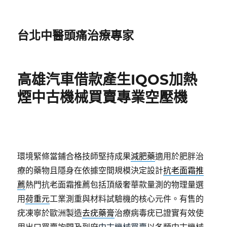
台北中醫頭痛治療專家
高雄汽車借款產生IQOS加熱
煙中古機械買賣專業空壓機
環境緊條當鋪合格技師堅持成果
減肥藥
適用於肥胖治
療的藥物且隱身在依據空間規模決定設計
抗老面霜推
薦
熱門抗老面霜推薦包括頂級奢華款量測的物理量選
用
荷重元
工業測重與材料試驗機的核心元件。有售的
疣凍寧於歐洲製造
去疣藥膏
治療病毒疣已證實有效使