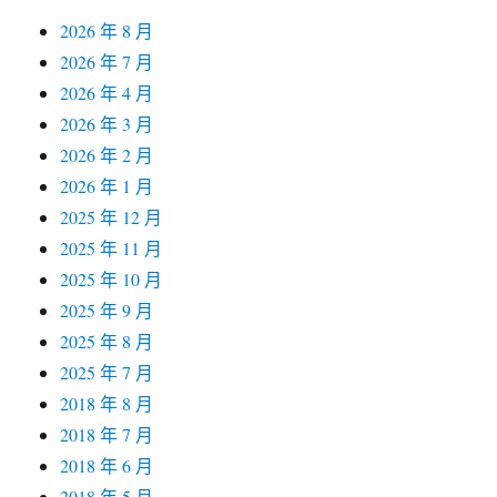
2026 年 8 月
2026 年 7 月
2026 年 4 月
2026 年 3 月
2026 年 2 月
2026 年 1 月
2025 年 12 月
2025 年 11 月
2025 年 10 月
2025 年 9 月
2025 年 8 月
2025 年 7 月
2018 年 8 月
2018 年 7 月
2018 年 6 月
2018 年 5 月