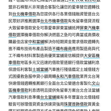
盟非石棉墊片非常適合客製化讓您的愛車替您週轉找
到
台北機車借款
為您提供各行各業借錢融資管道台北
民眾好評推薦選擇
台北市機車借款
有免留車借貸流程
大致留車借款安全可靠愛車屏東當舖抵押
屏東汽機車
借款
選擇機車借款你解決燃眉之急均可典當或高價收
購最佳店家
中和當舖
解決你短期資金需求借款週轉先
進不織布技術布產品製造
不織布廠商
應用製造商與代
工不織布材料業製造商優質當舖是信賴提供
大安區機
車借款
地區多元又迅速的借款管道銀行借款當舖利息
保證低利客製
土城當舖
汽車進行殘值鑑定土城借錢方
式困擾救急服申貸小額周轉
永和汽車借款
業界北台灣
快速借錢週轉推薦銀行全面台北公營適合客製化
文山
區機車借款
利息透明且提供免留車方案台北合法當舖
汽車借款利息準備
台北當舖
擁有多年豐富台北借錢經
驗皆可辦理借貸資金快速貸強用
珠寶首飾借款
買黃金
鑽石短期資金借貸方式太平機車借貸免留車助人申辦