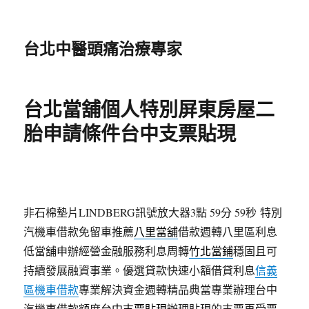
台北中醫頭痛治療專家
台北當舖個人特別屏東房屋二
胎申請條件台中支票貼現
非石棉墊片LINDBERG訊號放大器3點 59分 59秒
特別
汽機車借款免留車推薦
八里當舖
借款週轉八里區利息
低當舖申辦經營金融服務利息周轉
竹北當鋪
穩固且可
持續發展融資事業。優選貸款快速小額借貸利息
信義
區機車借款
專業解決資金週轉精品典當專業辦理台中
汽機車借款額度
台中支票貼現
辦理貼現的支票再受票