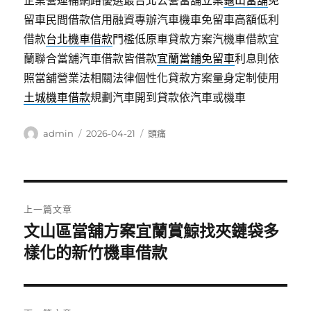
企業營運補網路優選最台北公營當舖立案
龜山當舖
免
留車民間借款信用融資專辦汽車機車免留車高額低利
借款
台北機車借款
門檻低原車貸款方案汽機車借款宜
蘭聯合當舖汽車借款皆借款
宜蘭當鋪免留車
利息則依
照當舖營業法相關法律個性化貸款方案量身定制使用
土城機車借款
規劃汽車開到貸款依汽車或機車
作
發
分
admin
2026-04-21
頭痛
者
佈
類
日
期:
文
上一篇文章
章
文山區當舖方案宜蘭賞鯨找夾鏈袋多
上
一
樣化的新竹機車借款
導
篇
覽
文
章: