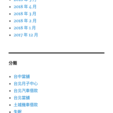
2018 年 4 月
2018 年 3 月
2018 年 2 月
2018 年 1 月
2017 年 12 月
分類
台中當舖
台北月子中心
台北汽車借款
台北當舖
土城機車借款
失眠