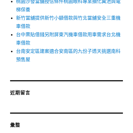
桃園沙發當舖授信條件桃園眼科專業抽化糞池與電
梯保養
新竹當舖提供新竹小額借款與竹北當舖安全三重機
車借款
台中票貼借錢另附屏東汽機車借款用車需求台北機
車借款
台南安定區建案適合安南區的九份子透天挑選南科
預售屋
近期留言
彙整