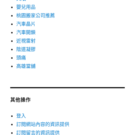
嬰兒用品
桃園搬家公司推薦
汽車晶片
汽車開鎖
近視雷射
陰道凝膠
頭痛
高雄當舖
其他操作
登入
訂閱網站內容的資訊提供
訂閱留言的資訊提供