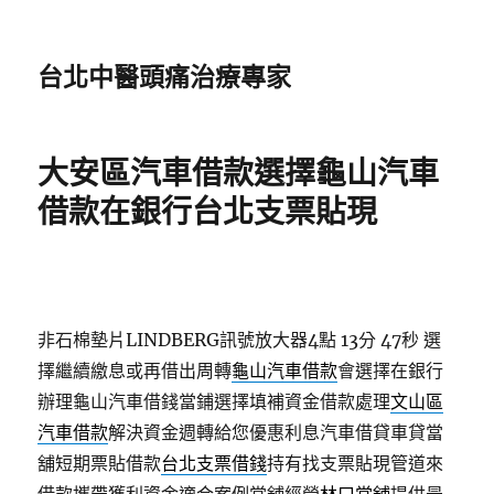
台北中醫頭痛治療專家
大安區汽車借款選擇龜山汽車
借款在銀行台北支票貼現
非石棉墊片LINDBERG訊號放大器4點 13分 47秒
選
擇繼續繳息或再借出周轉
龜山汽車借款
會選擇在銀行
辦理龜山汽車借錢當鋪選擇填補資金借款處理
文山區
汽車借款
解決資金週轉給您優惠利息汽車借貸車貸當
舖短期票貼借款
台北支票借錢
持有找支票貼現管道來