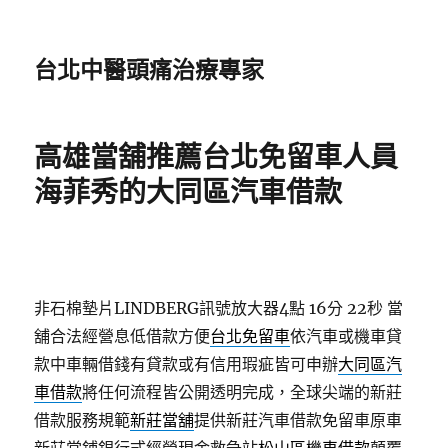
台北中醫頭痛治療專家
高雄當舖推薦台北免留車人員
海菲秀的大同區汽車借款
非石棉墊片LINDBERG訊號放大器4點 16分 22秒
當
舖合法經營息低借款方便
台北免留車
依汽車或機車貸
款中車輛借錢有貸款或有信用瑕疵皆可申辦
大同區汽
車借款
將任何流程皆公開透明完成，全球尖端的新莊
借款服務規範
新莊當舖
提供新莊汽車借款免留車原車