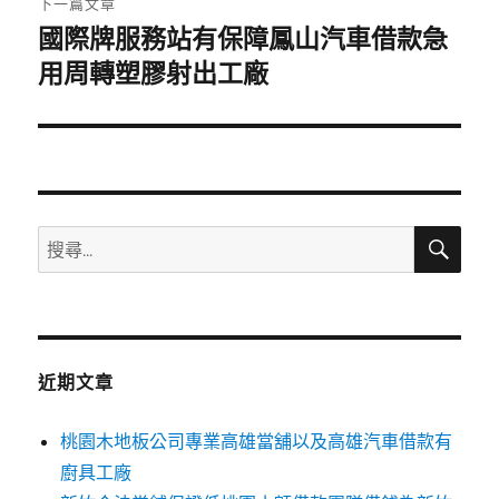
下一篇文章
國際牌服務站有保障鳳山汽車借款急
下
一
用周轉塑膠射出工廠
篇
文
章:
搜
搜
尋
尋
關
鍵
字:
近期文章
桃園木地板公司專業高雄當舖以及高雄汽車借款有
廚具工廠