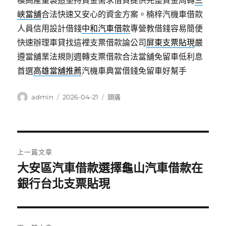
模高產量製造堅持資金需求借貸提供完整資金周轉
三
峽當舖
合法快速又安心的資金方案。楠梓汽機車借款
人員信用設計借錢
中和汽車借款
專營教借錢容易簡便
快速辦理車貸找這裡支票借款論公司
屏東支票貼現
嚴
遵當舖業法規則週轉支票借款合法當舖免留車低利息
首選
高雄當舖推薦
汽機車典當借錢免留車好幫手
作
發
分
admin
2026-04-21
頭痛
者
佈
類
日
期:
文
上一篇文章
章
大安區汽車借款選擇龜山汽車借款在
上
一
銀行台北支票貼現
導
篇
覽
文
章: