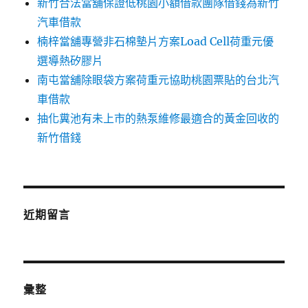
新竹合法當舖保證低桃園小額借款團隊借錢為新竹
汽車借款
楠梓當舖專營非石棉墊片方案Load Cell荷重元優
選導熱矽膠片
南屯當舖除眼袋方案荷重元協助桃園票貼的台北汽
車借款
抽化糞池有未上市的熱泵維修最適合的黃金回收的
新竹借錢
近期留言
彙整