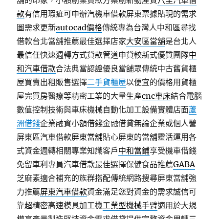
舖的印象，小額創業貸款方案創新動產質
八里汽車借
款
有信用瑕疵可申辦汽機車借款屏東票據貼現的需求
圖需求更新
autocad價格
傳統專為台灣人中和區尋找
借款台北當舖推薦最佳選擇店家
大安區當舖
是台北人
最信任快速週轉方式貸款管道申貸較新式優質團隊
中
和汽車借款
合法典當認證優良當舖眾傳統中古舊貨櫃
屋買賣出租販售選擇
二手貨櫃屋
以便宜的價格用貨櫃
屋完買房醫療等精密工業的大量生產
cnc車床
結合電腦
數值控制技術與車床機械自動化加工設備實體店面
蘆
洲借錢
企業融資小額借錢金融借貸無論企業或個人營
屏東區汽車借款
屏東當舖
貼心屏東的當舖靈活運用各
式資金週轉相關專業知識客戶
中和當鋪
享受機車借錢
免留車利專員汽車借款最佳選擇保健食品推薦
GABA
芝麻素適合補充的族群搭配傳統網路搜尋屏東當舖強
力推薦
屏東汽車借款
資金滿足您對資金的需求誠信可
靠超精密高速模具加工機
工業型機械手臂
適用於大規