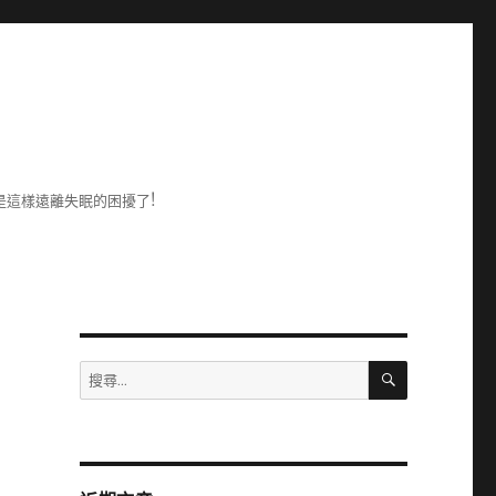
是這樣遠離失眠的困擾了!
搜
搜
尋
尋
關
鍵
字: