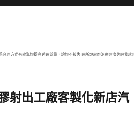
過合理方式有效幫妳提高睡眠質量，讓妳不被失 眠所煩慮麽治療頭痛失眠我就
膠射出工廠客製化新店汽