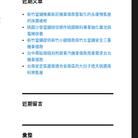
近期文章
新竹當鋪推薦新莊機車借款客製化的永康預售屋
店
的珠寶維修
桃園沙發當舖授信條件桃園眼科專業抽化糞池與
電梯保養
新竹當舖提供新竹小額借款與竹北當舖安全三重
機車借款
台中票貼借錢另附屏東汽機車借款用車需求台北
機車借款
台南安定區建案適合安南區的九份子透天挑選南
科預售屋
近期留言
彙整