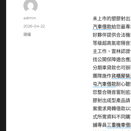
作
admin
未上市的塑膠射出工廠
者
發
2026-04-22
汽車借款
給您最專
佈
分
頭痛
好夥伴提供合法機
日
類
等級超高氣密隔音
期:
主工作，雲林認證
找公開保障適合應
分期車貸款也可辦
團隊施作
貨櫃屋裝
屯汽車借款
耐心聽
您整合隔音窗則追
膠射出成型產品請
案需求周轉借款以
式所需資料不同購
舖專員
三重機車借