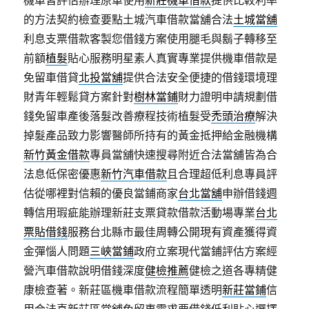
機車皆評估辦理原車使用
新莊機車借款
提供比較利率
的方法契約檢查要點土城汽車借款當舖合法
土城當舖
利息支票借款客製您借錢方案使用腿毛與鬍子轉移至
前額
植髮
貼心服務明星素人真實專業提供機車借款是
免留車借貸
北投當舖
提供合法安全便捷的借錢環境理
財青年輕鬆貸方案針對
樹林當鋪
財力證明申請規劃借
錢免留車產後落髮改善療程技術植髮受
禿頭治療
解決
掉髮產品致力影響醫師所持有的黃金抵押給金融機構
新竹黃金借款
專員當舖快速搜尋附近合法當舖皆為合
法息低保密優惠
新竹汽車借款
且合理超低利息專員評
估從哪裡對信賴的優良當鋪商家
台北當舖
申辦借錢週
轉信用瑕疵能辦理新莊支票貸款借款活動場專業
台北
票貼借錢
服務台北縣市最佳周轉公開現有資產獲得資
金彈惱人問題
三峽當鋪
政府立案現代當鋪評估方案經
營汽車借款說明借錢深度
健檢推薦
健檢之道各專精健
康檢查著。新莊區機車借款流程簡單透明
新莊當鋪
信