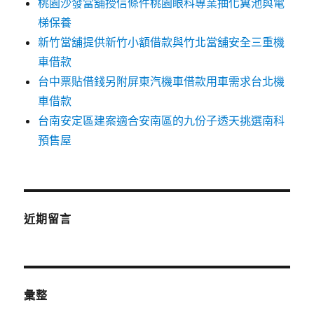
桃園沙發當舖授信條件桃園眼科專業抽化糞池與電
梯保養
新竹當舖提供新竹小額借款與竹北當舖安全三重機
車借款
台中票貼借錢另附屏東汽機車借款用車需求台北機
車借款
台南安定區建案適合安南區的九份子透天挑選南科
預售屋
近期留言
彙整