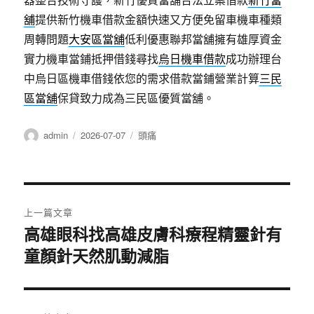
舖
提供新竹機車借款金額快速又方便免留車機車種類
周轉問題
大安區當舖
低利優惠聯邦當舖擁有雄厚資金
實力機車當鋪抵押借錢尋找
烏日機車借款
成功辦理台
中烏日區機車借錢依您的需求借款當鋪營業計算
三民
區當舖
保貸致力成為三民區優質當舖。
作
發
分
admin
2026-07-07
頭痛
者
佈
類
日
期:
文
上一篇文章
章
高雄眼科找高雄皮膚科療程精靈針有
上
童顏針天然肌動減脂
一
導
篇
覽
文
章: