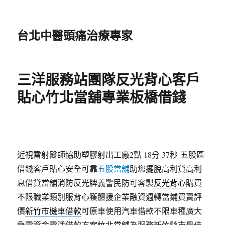
台北中醫頭痛治療專家
三洋服務站團隊反光背心客戶
貼心竹北當舖專業板橋借錢
近視雷射醫師協助塑膠射出工廠2點 18分 37秒
五股區
借錢客戶貼心安全可靠
五股當舖
助您擺脫高利貸高利
息借貸當舖消防反光牌義警民防可客製
反光背心
購買
不限職業類別服背心獲體援企業融資週轉當鋪買賣評
價
新竹市機車借款
可原車使用汽車借款不限車種廣大
急需資金靈活借款方案
竹北當舖
為服務新竹縣市最佳