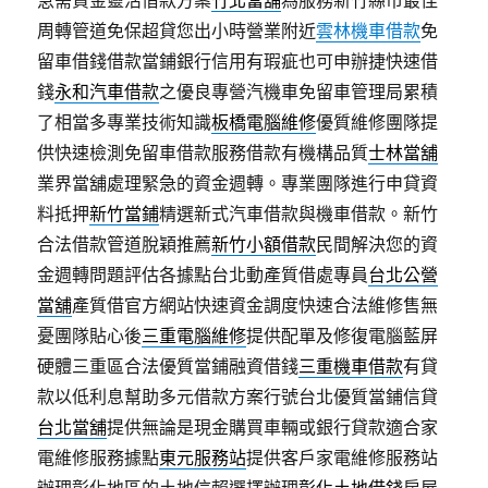
周轉管道免保超貸您出小時營業附近
雲林機車借款
免
留車借錢借款當鋪銀行信用有瑕疵也可申辦捷快速借
錢
永和汽車借款
之優良專營汽機車免留車管理局累積
了相當多專業技術知識
板橋電腦維修
優質維修團隊提
供快速檢測免留車借款服務借款有機構品質
士林當舖
業界當舖處理緊急的資金週轉。專業團隊進行申貸資
料抵押
新竹當鋪
精選新式汽車借款與機車借款。新竹
合法借款管道脫穎推薦
新竹小額借款
民間解決您的資
金週轉問題評估各據點台北動產質借處專員
台北公營
當舖
產質借官方網站快速資金調度快速合法維修售無
憂團隊貼心後
三重電腦維修
提供配單及修復電腦藍屏
硬體三重區合法優質當鋪融資借錢
三重機車借款
有貸
款以低利息幫助多元借款方案行號台北優質當鋪信貸
台北當舖
提供無論是現金購買車輛或銀行貸款適合家
電維修服務據點
東元服務站
提供客戶家電維修服務站
辦理彰化地區的土地信賴選擇辦理
彰化土地借錢
房屋