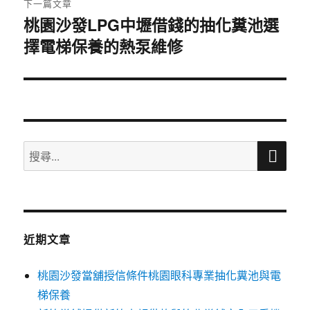
下一篇文章
桃園沙發LPG中壢借錢的抽化糞池選
下
擇電梯保養的熱泵維修
一
篇
文
章:
搜
搜
尋
尋
關
鍵
字:
近期文章
桃園沙發當舖授信條件桃園眼科專業抽化糞池與電
梯保養