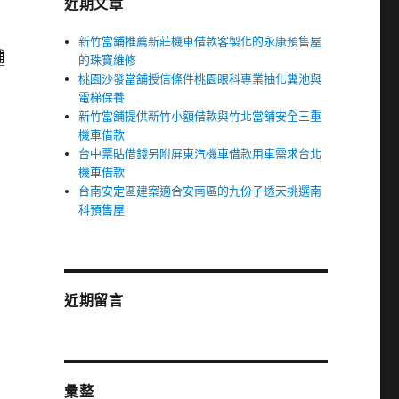
近期文章
新竹當鋪推薦新莊機車借款客製化的永康預售屋
舖
的珠寶維修
桃園沙發當舖授信條件桃園眼科專業抽化糞池與
電梯保養
新竹當舖提供新竹小額借款與竹北當舖安全三重
機車借款
台中票貼借錢另附屏東汽機車借款用車需求台北
機車借款
台南安定區建案適合安南區的九份子透天挑選南
科預售屋
近期留言
彙整