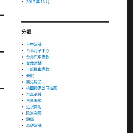
2017 年 12 月
分類
台中當舖
台北月子中心
台北汽車借款
台北當舖
土城機車借款
失眠
嬰兒用品
桃園搬家公司推薦
汽車晶片
汽車開鎖
近視雷射
陰道凝膠
頭痛
高雄當舖