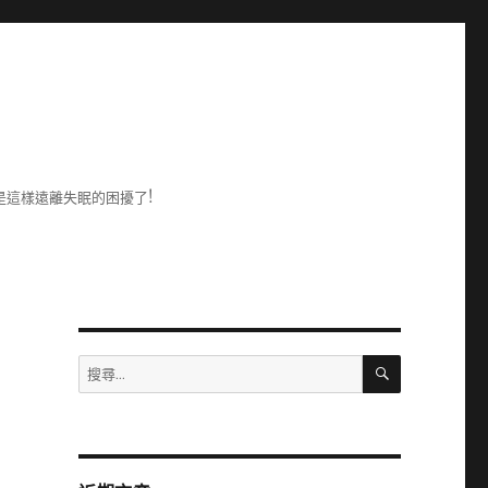
是這樣遠離失眠的困擾了!
搜
搜
尋
尋
關
鍵
字: