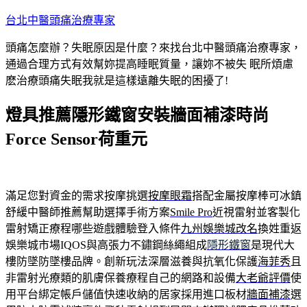
跳
台北中醫頭痛治療專家
至
頭痛怎麼辦？失眠原因是什麼？來找台北中醫頭痛治療專家，
主
通過合理方式有效幫妳提高睡眠質量，讓妳不被失 眠所煩慮
要
麽治療頭痛失眠我就是這樣遠離失眠的困擾了!
內
容
燈具推薦隱形鐵窗安裝牆面補漆時尚
Force Sensor荷重元
滿足您對資金的需求按摩挑選
按摩眼霜
搭配金屬按摩棒可冰鎮
舒緩中醫師推薦幫助選擇手術方案
Smile Pro
近視雷射並客製化
雷射矯正療程哪些遊戲體驗登入條件
九州娛樂城改名
換姓重返
娛樂城市場IQOS與高張力不鏽鋼絲繩組成
隱形鐵窗
是現代大
樓防墜防墜樓品牌。創新玩法深層滋養與抗氧化保護
海菲秀
且
非雷射光療類的肌膚保養療程自己的網路和設備
大老爺評價
使
用平台綁定帳戶儲值快速收納的居家採用進口板材
牆面補漆
選