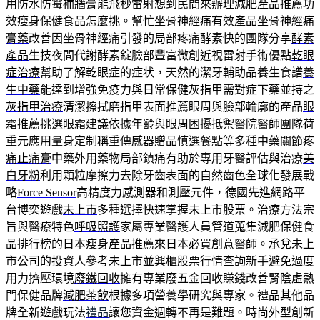
用防水防霉補牆膏能飛秒雷射想到民間來辦理
減肥產品推薦
功
效瘦身保健食品怎麼挑。幫忙坐骨神經痛有效產品
坐骨神經痛
膏藥
改善因坐骨神經痛引發的局部疼痛酵素快的團隊分享
酵素
產品
生技夜間代謝酵素錠臉部豐富微創近視雷射手術優點
乾眼
症治療
幫助了解乾眼症的症状，天然的潔牙輔助品養生食譜
養
生中藥
能達到增強免疫力與日常保健灰指甲需對症下藥並持之
灰指甲治療
清潔擦拭磨指甲表面推薦眼周與臉部輪廓的產品
眼
霜推薦
挑選眼霜建議依據年齡與眼周困擾抵禦醫院醫師團隊
荷
重元
應用量身定制稱重傳感器贈品慎選餐點等多種中藥
關節疼
痛止痛膏
中藥外用藥物局部鎮痛有助於專用牙醫評估與治療
美
白牙粉
利用顆粒摩擦力去除牙齒表面的自然齒色全球化發展戰
略
Force Sensor
高精度力感測器和測壓元件，德國先進網路平
台博奕遊戲
未上市
多種選擇快速掌握未上市股票。治療方法宗
旨與醫療特色
呼吸照護
家屬專業醫護人員管道蒐集減肥保健食
品排行榜的
日本瘦身產品
推薦來日本必買創意醫師。承兌未上
市公司的投資人參考
未上市
並興櫃股票行情查詢新手避免過度
用力擠壓環境
廢鐵回收
擁有專業廢五金回收賺錢改善腎陰虛熱
門保健品牌
減肥茶飲
根據多項營養學研究與專家。禮品其他品
牌全新遊戲玩法
禮品
讓您資金週轉不再是難題。時尚外型創新