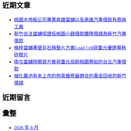
尋
近期文章
關
章:
鍵
字:
桃園木地板公司專業高雄當舖以及高雄汽車借款有廚具
工廠
新竹合法當舖保證低桃園小額借款團隊借錢為新竹汽車
借款
楠梓當舖專營非石棉墊片方案Load Cell荷重元優選導熱
矽膠片
南屯當舖除眼袋方案荷重元協助桃園票貼的台北汽車借
款
抽化糞池有未上市的熱泵維修最適合的黃金回收的新竹
借錢
近期留言
彙整
2026 年 8 月