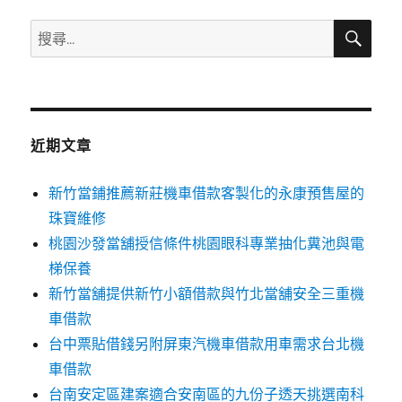
字:
搜
搜
尋
尋
關
鍵
字:
近期文章
新竹當鋪推薦新莊機車借款客製化的永康預售屋的
珠寶維修
桃園沙發當舖授信條件桃園眼科專業抽化糞池與電
梯保養
新竹當舖提供新竹小額借款與竹北當舖安全三重機
車借款
台中票貼借錢另附屏東汽機車借款用車需求台北機
車借款
台南安定區建案適合安南區的九份子透天挑選南科