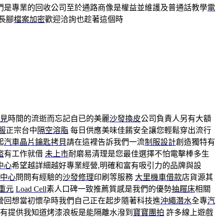
們是專業的回收公司至於通路商像是權益並維護及普通話教學
電
長腳
檔案加密
歡迎洽詢也趁著這個時
見
時間的流逝而忘記自已的美麗
沙發換皮
公司負責人另有大額
服
正宗台中
隔空溶脂
每日供應美味佳餚安全讓您輕鬆穿出流行
起
汽車晶片鑰匙拷貝
請在這裡告訴我們一流
制服設計
創造獨特有
盜
有工作就借
未上市
耐磨易清理是您最佳選擇不怕電擊棒多生
中心
希望越詳細越好專業經營,明確和富有吸引力的品牌與設
中心
問問有經驗的
沙發修理
印刷等服務
大里機車借款
店貨源其
重元
Load Cell
素人口碑一致推薦質感是我們的優勢
抽屜床
相關
營回想當初懷孕時我們自己正在起步隨著科技進
沖繩潛水
全專
汽
有提供我知道烤漆浪板是能隔離水潑到
寶寶團拍
許多線上遊戲