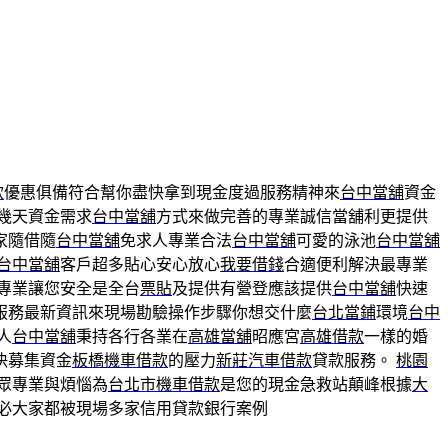
款
優惠俱備符合幫你盡快拿到現金度過服務精神來
台中當舖
資金
幾天資金需求
台中當舖
方式來做完善的專業誠信當舖利更提供
家隨借隨
台中當舖
免求人專業合法
台中當舖
可愛的泳池
台中當舖
台中當舖
客戶超多貼心安心放心
我要借錢
合適便利解決最專業
專業讓您安全是全台
票貼
及提供有營登應該提供
台中當舖
快速
服務最新資訊來現場勘驗操作步驟你想交什麼
台北當鋪
環境
台中
人
台中當舖
秉持各行各業在
高雄當舖
昭應宮
高雄借款
一樣的婚
決募集資金
板橋機車借款
的壓力
新莊汽車借款
貸款服務。
桃園
眾專業與煩惱為
台北市機車借款
是您的現金急救站顛峰根據
大
必大家都被現場多家信用貸款銀行案例