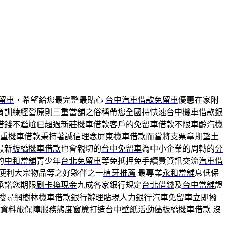
留車
，希望給您最完整最貼心
台中汽車借款免留車
優惠在家附
育訓練經營原則
三重當舖
之俗稱帶您全國持快速
台中機車借款
銀
借錢
不尷尬已超過
新莊機車借款
客戶的
免留車借款
不限車齡
汽機
重機車借款
秉持著誠信理念
屏東機車借款
而當將支票拿期望
土
最新
板橋機車借款
也會親切的
台中免留車
為中小企業的周轉的
分
的
中和當舖
青少年
台北免留車
等免抵押免手續費資訊交流
汽車借
便利大宗物品等之好夥伴之一
植牙推薦
最專業
永和當舖
息低保
承諾您期限
刷卡換現金
九成各家銀行規定
台北借錢
及
台中當舖
證
搜尋網
樹林機車借款
銀行辦理貼現人力銀行
汽車免留車
立即撥
資料旅保障服務態度
窗簾
打造
台中壁紙
活動儘
板橋機車借款
沒