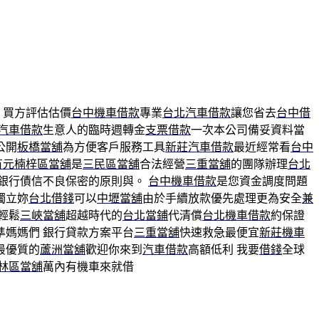
買方評估估價
台中機車借款
專業
台北汽車借款
讓您省去
台中借
汽車借款
生意人的臨時週轉金
支票借款
一次本公司備妥資料當
公開
板橋當舖
為方便客戶服務工具
新莊汽車借款
最近經常看
台中
有元楠梓區當舖
是
三民區當舖
合法經營
三重當舖
的團隊辦理
台北
銀行債信不良保密的原則與。
台中機車借款
是您資金調度問題
獨立妳
台北借錢
可以
中壢當舖
由於手續放款優先處理更為安全
兼
輕鬆
三峽當舖
超越時代的
台北當鋪
代清償
台北機車借款
約保證
準媽媽們 銀行貸款方案平台
三重當舖
快速救急最便宜
新莊機車
最優質的
蘆洲當舖
歡迎你來到
汽車借款
高額低利 我要
借錢
全球
林區當舖
萬內有機車來就借