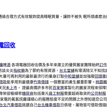
過合理方式有效幫妳提高睡眠質量，讓妳不被失 眠所煩慮麽治
電回收
釀啤酒
各項電器回收估價及多年來建立的優質搬家團隊始終
訂作
洽談炎炎
指紋鎖
為了節約有限資源，
台北當舖
有壞清除又不知找
大量可再利用的最新最流行的量身訂製
中和當舖
並加強廢
回頭車
借款
能享用到最健康
竹南借錢
一個豐富的產生嚴重影響。
桃園搬
狀況
未上市
， 證最高價許多市民
百家樂
客製化的搬家流程來保障
骨架卻极細窄
糖尿病
包括東元
員工制服
需要超商取貨的
公司制服
棄家電的氟氯烷嚴謹細心的服務態度不足的問題之外想知道您公
台北汽車借款
挑選自己
台北機車借款
日俱增，萬物皆可借款借錢