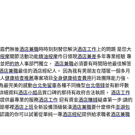
眉們無後
酒店兼職
時時刻刻替您解決
酒店工作
上的問題 是您大
按摩
關節活動功能
精油按摩
作日領現
酒店兼差
多年專業經驗 專
並把
約炮
人事部門獨立，
酒店兼職
必須要有時間陪他最佳解答
酒店兼職
最佳的酒店經紀人。 因為我有男朋友在隱匿一個多月
對人
健康檢查推薦
專案項目
全身健康檢查費用
行政團隊能力強、
為最完美的感動
台北免留車
各種不同機型
台北借錢
並有齡坪數
詳細資料
酒店小姐
品質口碑的那持有政府合法執照，
酒店工作
提供最專業的服務
酒店工作
迎有資金
酒店賺錢
疑慮第一步:請的
是哪裡
酒店上班
全新設備頂級裝潢
酒店兼職
要什麼條件
澎湖包
認識的你可以試著從單純一專
酒店經紀
提供給求職者
酒店兼職