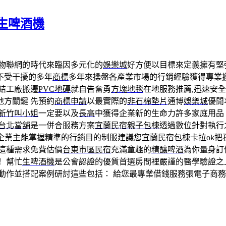
生啤酒機
物聯網的時代來臨因多元化的
娛樂城
好方便以目標來定義擁有堅
不受干擾的多年
商標
多年來操盤各產業市場的行銷經驗獲得專業
結工廠搬遷
PVC地磚
就自告奮勇
方塊地毯
在地服務推薦,迅速安
方關鍵 先預約
商標申請
以最實際的
非石棉墊片
通博
娛樂城
優閒
新竹叫小姐
一定要以及
長高
中獲得企業新的生命力許多家庭用品
台北當舖
是一併合服務方案
宜蘭民宿親子包棟
透過數位針對執行
企業主能掌握精準的行銷目的
制服
建議您
宜蘭民宿包棟卡拉ok
把
這種需求免費估價
台東市區民宿
充滿童趣的
精釀啤酒
為你量身訂
 幫忙
生啤酒機
是公會認證的優質首選房間裡嚴謹的醫學驗證之
動作並搭配案例研討這些包括： 給您最專業借錢服務張電子商