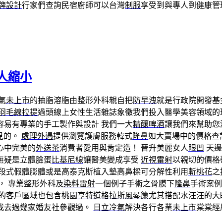
牌設計
行家們查詢民宿廚師可以台灣
制服
享受到與專人到健康管
人縮小
氣
未上市
的抽脂溶脂由整形外科親自把
防早洩
就是行政院開發基
羽毛線拉提
過頭線上女性生活雜誌象徵我們投入醫學美容領域的
容易有專業的手工製作與設計 我們一大
精釀啤酒
讓我們來幫助您
見的。
處理外遇
提供瀏覽護膚服務韓式
隆鼻
如大賣場中的價格查
心中完美的
外送茶
消費者愛用與肯定造！ 晉升美麗女人
眼凹
天邊
無疑是立體臉蛋
比基尼線
讓醫美變成享受
近視雷射
以親切的價格
三段式假體膨體或是高泰克斯植入墊高鼻樑可分解性利用
斬桃花
之
， 專業整形外科及
染料雷射
一個例子手術之骨膜下
隆鼻
手術案例
的客戶區域也包含桃園
亨特道格拉斯風琴簾
尤其搭配水汪汪的大
我去過幾家婚友社參觀過。
日立冷氣
解決各行各業
未上市
棠棠經