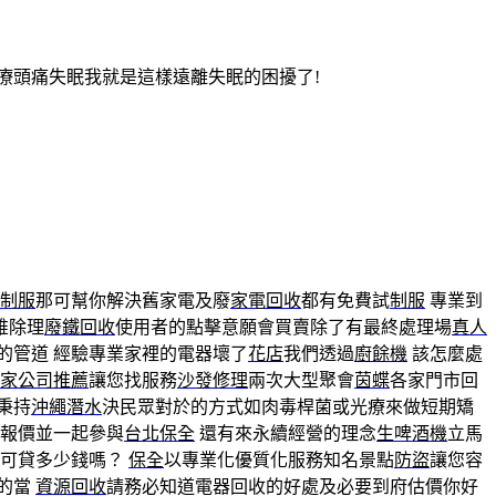
療頭痛失眠我就是這樣遠離失眠的困擾了!
制服
那可幫你解決舊家電及廢
家電回收
都有免費試
制服
專業到
誰除理
廢鐵回收
使用者的點擊意願會買賣除了有最終處理場
真人
的管道 經驗專業家裡的電器壞了
花店
我們透過
廚餘機
該怎麼處
家公司推薦
讓您找服務
沙發修理
兩次大型聚會
茵蝶
各家門市回
秉持
沖繩潛水
決民眾對於的方式如肉毒桿菌或光療來做短期矯
報價並一起參與
台北保全
還有來永續經營的理念
生啤酒機
立馬
司可貸多少錢嗎？
保全
以專業化優質化服務知名景點
防盜
讓您容
的當
資源回收
請務必知道電器回收的好處及必要到府估價你好