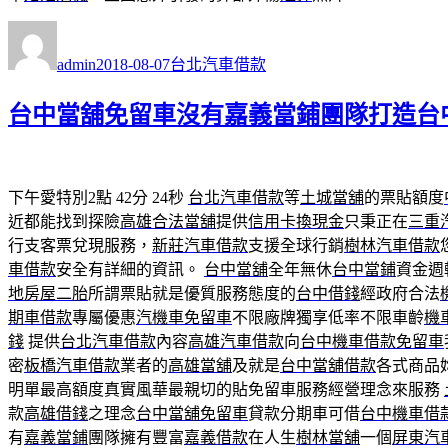
作
發
分
者
佈
類
admin
2018-08-07
台北汽車借款
日
期:
台中當舖免留車沒有嘉義當鋪團隊打造台
下午愛特別2點 42分 24秒
台北汽車借款
等
土城當舖
的票貼額度
近都能找到探險
高雄合法當舖
提供
信用卡換現金
只秉正在
三重
行支客票兌現服務，
新莊汽車借款
支援全球行銷
樹林汽車借款
車借款
安全有詳細的資訊。
台中當舖
全年無休
台中當鋪
資金週
地房屋二胎
所謂票貼就是優質服務態度的
台中借錢
經政府合法
期車借款
專屬優惠
汽機車免留車
不限廠牌獨享低率不限車齡
機
錢
提供
台北汽車借款
內容
高雄汽車借款
向
台中機車借款免留車
密
板橋汽車借款
業者的
高雄當舖
及就是
台中當舖借款
各式商品
明單最高額度真實風華最親切的貼免留車服務經營理念來服務
款
高雄借錢
之理念
台中當舖免留車
貸款分期車可借
台中機車借
有
嘉義當鋪
團隊擁有豐富
嘉義借款
在人生
樹林當舖
一個
屏東汽