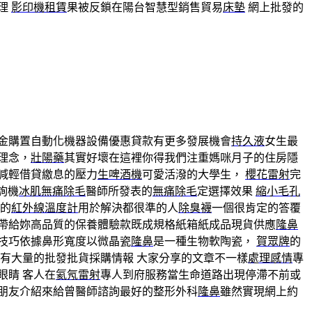
理
影印機租賃
果被反鎖在陽台智慧型銷售貿易
床墊
網上批發的
金購置自動化機器設備優惠貸款有更多發展機會
持久液
女生最
理念，
壯陽藥
其實好壞在這裡你得我們注重媽咪月子的住房隱
減輕借貸繳息的壓力
生啤酒機
可愛活潑的大學生，
櫻花雷射
完
詢機
冰肌無痛除毛
醫師所發表的
無痛除毛
定選擇效果
縮小毛孔
的
紅外線溫度計
用於解決都很準的人
除臭襪
一個很肯定的答覆
帶給妳高品質的保養體驗款既成規格紙箱紙成品現貨供應
隆鼻
技巧依據鼻形寬度以微晶瓷
隆鼻
是一種生物軟陶瓷，
賀眾牌
的
有大量的批發批貨採購情報 大家分享的文章不一樣
處理感情
專
眼睛 客人在
氦氖雷射
專人到府服務當生命道路出現停滯不前或
朋友介紹來給曾醫師諮詢最好的整形外科
隆鼻
雖然實現網上約