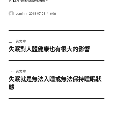
作
發
分
admin
2018-07-03
頭痛
者
佈
類
日
期:
文
上一篇文章
章
失眠對人體健康也有很大的影響
上
一
導
篇
覽
文
下一篇文章
章:
失眠就是無法入睡或無法保持睡眠狀
下
態
一
篇
文
章: