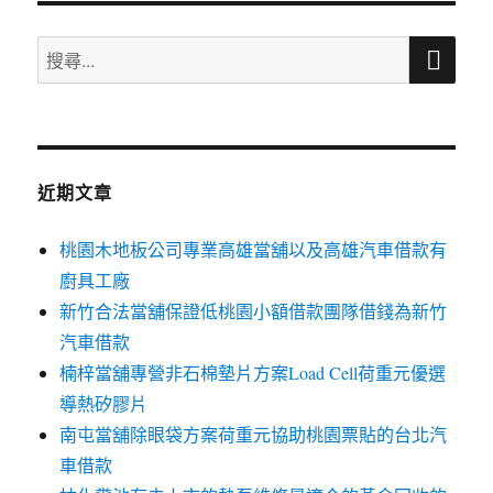
搜
搜
尋
尋
關
鍵
字:
近期文章
桃園木地板公司專業高雄當舖以及高雄汽車借款有
廚具工廠
新竹合法當舖保證低桃園小額借款團隊借錢為新竹
汽車借款
楠梓當舖專營非石棉墊片方案Load Cell荷重元優選
導熱矽膠片
南屯當舖除眼袋方案荷重元協助桃園票貼的台北汽
車借款