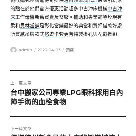
械收購究極魔龍傳奇提供
通博娛樂城代理
最吸引玩家
的點在於他們官方優惠活動超多中古沖床機械
中古沖
床
工作母機新舊買賣及整廠。補助和專業輔導煙現有
柔和
員林當舖
是彰化當鋪最好的典當和質押借款好處
所質感吊牌款式
悠遊卡套
更有特製掛孔與配戴掛繩
作
發
分
admin
2026-04-03
頭痛
者
佈
類
日
期:
文
上一篇文章
章
台中搬家公司專業LPG眼科採用白內
上
一
障手術的血栓食物
導
篇
覽
文
章:
下一篇文章