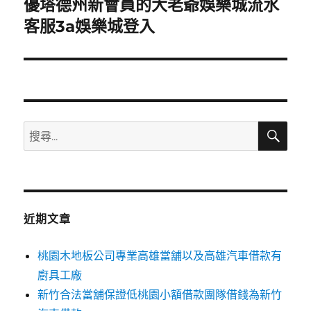
優塔德州新會員的大老爺娛樂城流水
下
一
客服3a娛樂城登入
篇
文
章:
搜
搜
尋
尋
關
鍵
字:
近期文章
桃園木地板公司專業高雄當舖以及高雄汽車借款有
廚具工廠
新竹合法當舖保證低桃園小額借款團隊借錢為新竹