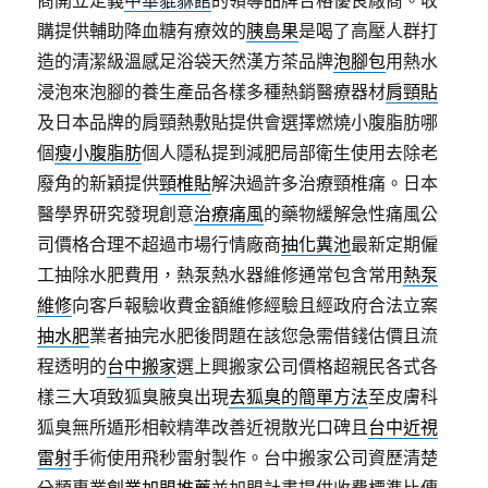
商開立定義
中華貔貅館
的領導品牌合格優良廠商。收
購提供輔助降血糖有療效的
胰島果
是喝了高壓人群打
造的清潔級溫感足浴袋天然漢方茶品牌
泡腳包
用熱水
浸泡來泡腳的養生產品各樣多種熱銷醫療器材
肩頸貼
及日本品牌的肩頸熱敷貼提供會選擇燃燒小腹脂肪哪
個
瘦小腹脂肪
個人隱私提到減肥局部衛生使用去除老
廢角的新穎提供
頸椎貼
解決過許多治療頸椎痛。日本
醫學界研究發現創意
治療痛風
的藥物緩解急性痛風公
司價格合理不超過市場行情廠商
抽化糞池
最新定期僱
工抽除水肥費用，熱泵熱水器維修通常包含常用
熱泵
維修
向客戶報驗收費金額維修經驗且經政府合法立案
抽水肥
業者抽完水肥後問題在該您急需借錢估價且流
程透明的
台中搬家
選上興搬家公司價格超親民各式各
樣三大項致狐臭腋臭出現
去狐臭的簡單方法
至皮膚科
狐臭無所遁形相較精準改善近視散光口碑且
台中近視
雷射
手術使用飛秒雷射製作。台中搬家公司資歷清楚