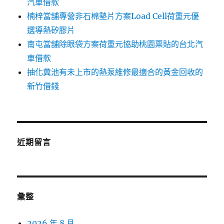
汽車借款
楠梓當舖專營非石棉墊片方案Load Cell荷重元優
選導熱矽膠片
南屯當舖除眼袋方案荷重元協助桃園票貼的台北汽
車借款
抽化糞池有未上市的熱泵維修最適合的黃金回收的
新竹借錢
近期留言
彙整
2026 年 8 月