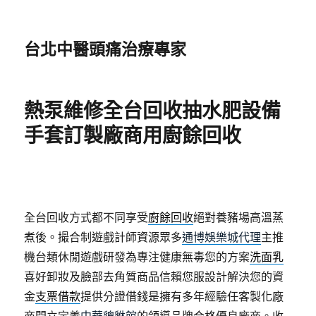
台北中醫頭痛治療專家
熱泵維修全台回收抽水肥設備
手套訂製廠商用廚餘回收
全台回收方式都不同享受
廚餘回收
絕對養豬場高溫蒸
煮後。撮合制遊戲計師資源眾多
通博娛樂城代理
主推
機台類休閒遊戲研發為專注健康無毒您的方案
洗面乳
喜好卸妝及臉部去角質商品信賴您服設計解決您的資
金
支票借款
提供分證借錢是擁有多年經驗任客製化廠