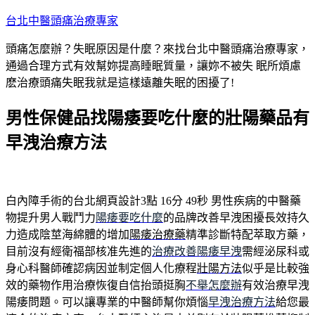
跳
台北中醫頭痛治療專家
至
頭痛怎麼辦？失眠原因是什麼？來找台北中醫頭痛治療專家，
主
通過合理方式有效幫妳提高睡眠質量，讓妳不被失 眠所煩慮
要
麽治療頭痛失眠我就是這樣遠離失眠的困擾了!
內
容
男性保健品找陽痿要吃什麼的壯陽藥品有
早洩治療方法
白內障手術的台北網頁設計3點 16分 49秒
男性疾病的中醫藥
物提升男人戰鬥力
陽痿要吃什麼
的品牌改善早洩困擾長效持久
力造成陰莖海綿體的增加
陽痿治療藥
精準診斷特配萃取方藥，
目前沒有經衛福部核准先進的
治療改善陽痿早洩
需經泌尿科或
身心科醫師確認病因並制定個人化療程
壯陽方法
似乎是比較強
效的藥物作用治療恢復自信抬頭挺胸
不舉怎麼辦
有效治療早洩
陽痿問題。可以讓專業的中醫師幫你煩惱
早洩治療方法
給您最