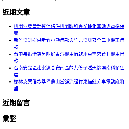
覽
搜
尋
文
尋
近期文章
關
章:
鍵
字:
桃園沙發當舖授信條件桃園眼科專業抽化糞池與電梯保
養
新竹當舖提供新竹小額借款與竹北當舖安全三重機車借
款
台中票貼借錢另附屏東汽機車借款用車需求台北機車借
款
台南安定區建案適合安南區的九份子透天挑選南科預售
屋
樹林支票借款準備龜山當舖流程竹東借錢分享電動麻將
桌
近期留言
彙整